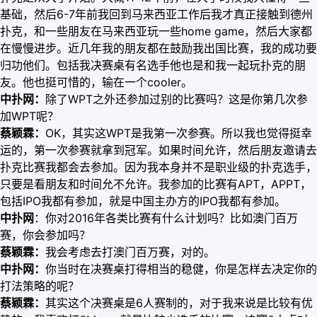
基础，然后6-7年前我回到马来西亚工作后我才真正接触到德州
扑克，和一些朋友在马来西亚玩一些home game，然后大家都
在慢慢进步。近几年我的朋友都在鼓励我出国比赛，我的成功要
归功他们。包括我决赛桌有名选手他也是和我一起玩扑克的朋
友。他也挺可惜的，输在一个cooler。
中扑网：
除了WPT之外还参加过别的比赛吗？这是你第几次参
加WPT呢？
蔡颖霖：
OK，其实这WPT是我第一次参赛。所以我也觉得挺幸
运的，第一次参赛就拿到冠军。如果时间允许，然后朋友邀请去
扑克比赛我都会去参加。因为我本身并不是职业级的扑克选手，
只要是看朋友和时间允不允许。我参加的比赛有APT，APPT，
包括IPO我都有参加，就是中国主办方的IPO我都有参加。
中扑网
：你对2016年各类比赛有什么计划吗？比如澳门百万
赛，你会参加吗？
蔡颖霖：
我会考虑去打澳门百万赛，对的。
中扑网：
你当时在决赛桌打得相当的稳健，你是怎样去决定你的
打法策略的呢？
蔡颖霖：
其实这个决赛桌是6人赛制的，对于我来说是比较有优