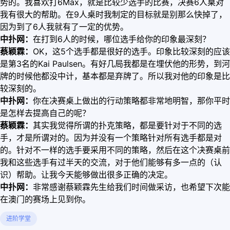
势的。我喜欢打6Max，就是比较少选手的比赛，决赛6人桌对
我有很大的帮助。在9人桌时我制定的目标就是别那么快掉了，
因为到了6人我就有了一定的优势。
中扑网：
在打到6人的时候，哪位选手给你的印象最深刻？
蔡颖霖：
OK，这5个选手都是很好的选手。印象比较深刻的应该
是第3名的Kai Paulsen。有好几局我都是在埋伏他的形势，到河
牌的时候他都没中计，基本都是弃牌了。所以我对他的印象是比
较深刻的。
中扑网：
你在决赛桌上做出的行动策略都非常地明智，那你平时
是怎样去提高自己的呢？
蔡颖霖：
其实我觉得所谓的扑克策略，都是要针对于不同的选
手，才是所谓对的。因为并没有一个策略针对所有选手都是对
的。针对不一样的选手要采用不同的策略，然后在这个决赛桌前
我和这些选手有过半天的交流，对于他们能够有多一点的（认
识）帮助。让我今天能够做出很多正确的决定。
中扑网：
非常感谢蔡颖霖先生给我们时间做采访，也希望下次能
在澳门的赛场上见到你。
进阶学堂