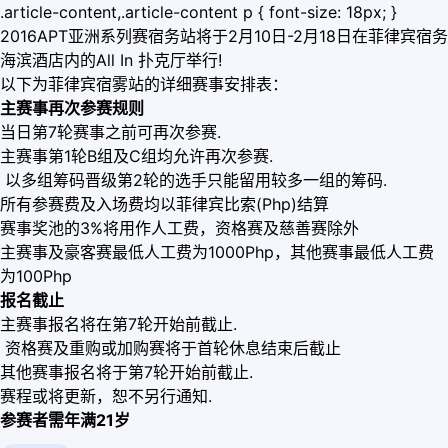
.article-content,.article-content p { font-size: 18px; }
2016APT亚洲系列赛宿务站将于2月10日-2月18日在菲律宾宿务
海滨酒店内的All In 扑克厅举行!
以下为菲律宾宿雾站的详细赛事安排表：
主赛事再次参赛规则
当日第7轮赛事之前可再次参赛.
主赛事第1轮B组及C组均允许再次参赛.
以多组筹码晋级第2轮的选手只能留用较多一组的筹码.
所有参赛费及入场费均以菲律宾比索(Php)结算
赛事奖池的3%将用作人工费，资格赛及慈善赛除外
主赛事及豪客赛最低人工费为1000Php，其他赛事最低人工费
为100Php
报名截止
主赛事报名将在第7轮开始前截止.
资格赛及重购或加购赛将于首轮休息结束后截止
其他赛事报名将于第7轮开始前截止.
赛程或将更新，恕不另行通知.
参赛者需年满21岁