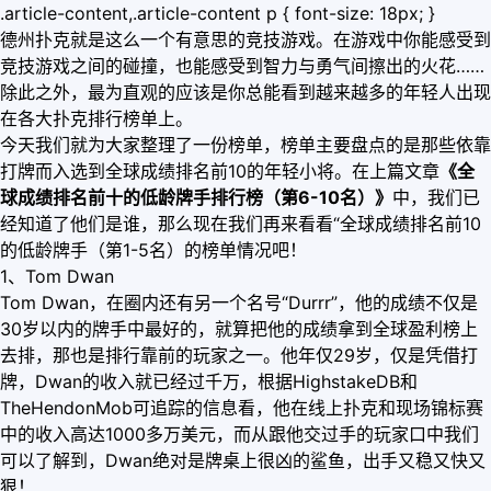
.article-content,.article-content p { font-size: 18px; }
德州扑克就是这么一个有意思的竞技游戏。在游戏中你能感受到
竞技游戏之间的碰撞，也能感受到智力与勇气间擦出的火花……
除此之外，最为直观的应该是你总能看到越来越多的年轻人出现
在各大扑克排行榜单上。
今天我们就为大家整理了一份榜单，榜单主要盘点的是那些依靠
打牌而入选到全球成绩排名前10的年轻小将。在上篇文章
《全
球成绩排名前十的低龄牌手排行榜（第6-10名）》
中，我们已
经知道了他们是谁，那么现在我们再来看看“全球成绩排名前10
的低龄牌手（第1-5名）的榜单情况吧！
1、Tom Dwan
Tom Dwan，在圈内还有另一个名号“Durrr”，他的成绩不仅是
30岁以内的牌手中最好的，就算把他的成绩拿到全球盈利榜上
去排，那也是排行靠前的玩家之一。他年仅29岁，仅是凭借打
牌，Dwan的收入就已经过千万，根据HighstakeDB和
TheHendonMob可追踪的信息看，他在线上扑克和现场锦标赛
中的收入高达1000多万美元，而从跟他交过手的玩家口中我们
可以了解到，Dwan绝对是牌桌上很凶的鲨鱼，出手又稳又快又
狠！