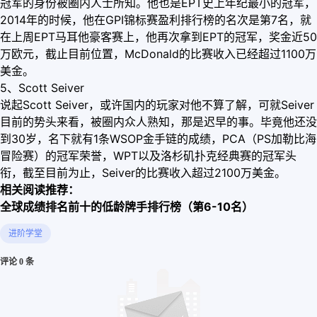
冠军的身份被圈内人士所知。他也是EPT史上年纪最小的冠军，
2014年的时候，他在GPI锦标赛盈利排行榜的名次是第7名，就
在上周EPT马耳他豪客赛上，他再次拿到EPT的冠军，奖金近50
万欧元，截止目前位置，McDonald的比赛收入已经超过1100万
美金。
5、Scott Seiver
说起Scott Seiver，或许国内的玩家对他不算了解，可就Seiver
目前的势头来看，被圈内众人熟知，那是迟早的事。毕竟他还没
到30岁，名下就有1条WSOP金手链的成绩，PCA（PS加勒比海
冒险赛）的冠军荣誉，WPT以及洛杉矶扑克经典赛的冠军头
衔，截至目前为止，Seiver的比赛收入超过2100万美金。
相关阅读推荐：
全球成绩排名前十的低龄牌手排行榜（第6-10名）
进阶学堂
评论 0 条