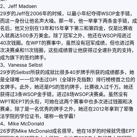
2、Jeff Madsen
29岁的Jeff在2006年的时候，以最小年纪夺得WSOP金手链，
而这一身份让他名声大噪。那一年，他一举拿下两条金手链，成
名后，他又分别在13年和15年拿下第三和第四金，仅是比赛收
入就高达500多万美金。除了冠军之外，他还在WSOP闯进过
40次钱圈。在WPT的赛事中，虽然没有冠军成绩，但也进过两
次决赛桌和11次钱圈，这些成绩曾让他获得过全速扑克的支持，
成为旗下的签约牌手。
3、Vanessa Selbst
29岁的Selbst所获的成就比很多40岁牌手所获的成绩都多，她
是全球唯一一位冲击过GPI（全球扑克指数）排行榜榜首之位的
女牌手。此外，她还是PS的签约牌手，比赛收入过千万。她还
获得过3条WSOP金手链，进过8场WSOP决赛桌。虽然没有
WPT和EPT的头衔，可她在这两个赛事中也多次进过钱圈和决
赛桌，除了是一名优秀的牌手之外，她还在2012年拿到了耶鲁
法学院的学位证书，堪称一枚学霸！
4、Mike McDonald
26岁的Mike McDonald成名很早，他在18岁的时候就凭借EPT