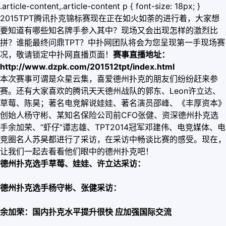
.article-content,.article-content p { font-size: 18px; }
2015TPT腾讯扑克锦标赛现在正在如火如荼的进行着，大家想
要知道有哪些知名牌手参入其中？现场又会出现怎样的激烈比
拼？谁能最终问鼎TPT？中扑网团队将会为您呈现第一手现场赛
况，敬请锁定中扑网直播页面！
赛事直播地址：
http://www.dzpk.com/201512tpt/index.html
本次赛事可谓是众星云集，喜爱德州扑克的朋友们纷纷赶来参
赛。还有大家喜欢的腾讯天天德州战队的郭东、Leon许立达、
草莓、陈昊；著名电竞解说娃娃、著名演员邵峰、《丰厚资本》
创始人杨守彬、某知名保险公司前CFO张健、资深德州扑克选
手余加荣、“虾仔”谭志雄、TPT2014冠军邓建伟、电竞媒体、电
竞圈名人苏昊都进行了采访，在采访中畅谈比赛的感受。现在，
让我们一起去看看他们眼中的德州扑克吧！
德州扑克选手草莓、娃娃、许立达采访：
德州扑克选手杨守彬、张健采访：
余加荣：国内扑克水平提升很快 应加强国际交流