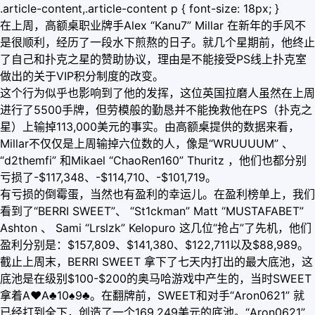
.article-content,.article-content p { font-size: 18px; }
在上周，高额桌职业牌手Alex “Kanu7” Millar 在新年的手风不
是很顺利，经历了一段水下煎熬的日子。就几个星期前，他终止
了自己和扑克之星的赞助协议，理由是不能接受PS线上扑克室
做出的关于VIP积分制度的改变。
这个行为似乎也影响到了他的发挥，这位英国拉磨人虽然在上周
进行了5500手牌，但劳模般的勤恳并不能挽救他在PS（扑克之
星）上输掉113,000美元的事实。由高额桌提供的数据来看，
Millar不仅仅是上周输掉六位数的人，像是“WRUUUUM” 、
“d2themfi” 和Mikael “ChaoRen160” Thuritz ，他们也都分别
亏损了-$117,348、-$114,710、-$101,719。
有亏损的倒霉蛋，当然也有盈利的幸运儿。在盈利榜单上，我们
看到了“BERRI SWEET”、 “St1ckman” Matt “MUSTAFABET”
Ashton 、 Sami “Lrslzk” Kelopuro 这几位“抢占”了先机，他们
盈利分别是：$157,809、$141,380、$122,711以及$88,989。
截止上周末，BERRI SWEET 拿下了七天内打出的最大底池，这
底池是在级别$100-$200的奥马哈游戏中产生的，当时SWEET
拿着A
♥
A♣10♠9♣。在翻牌前，SWEET和对手“Aron0621” 就
已经打到全下，创造了一个169,249美元的底池。“Aron0621”