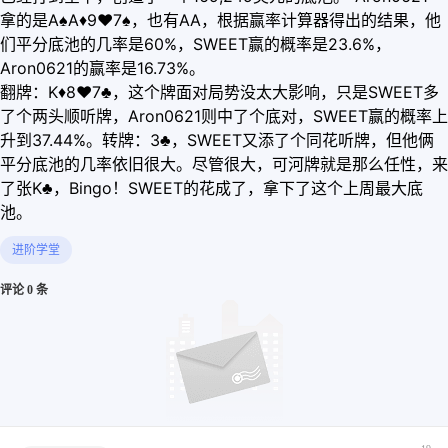
拿的是A♠A
♦
9
♥
7♠，也有AA，根据赢率计算器得出的结果，他
们平分底池的几率是60%，SWEET赢的概率是23.6%，
Aron0621的赢率是16.73%。
翻牌：K
♦
8
♥
7♣，这个牌面对局势没太大影响，只是SWEET多
了个两头顺听牌，Aron0621则中了个底对，SWEET赢的概率上
升到37.44%。转牌：3♣，SWEET又添了个同花听牌，但他俩
平分底池的几率依旧很大。尽管很大，可河牌就是那么任性，来
了张K♣，Bingo！SWEET的花成了，拿下了这个上周最大底
池。
进阶学堂
评论 0 条