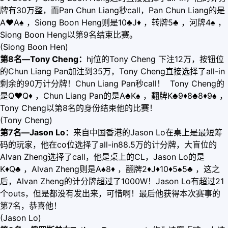
牌有30万整，而Pan Chun Liang秒call，Pan Chun Liang的是
A
♥
A♠ ，Siong Boon Heng则是10♣J
♦
，转牌5♣ ，河牌4♠ ，
Siong Boon Heng以第9名结束比赛。
(Siong Boon Hen)
第8名—Tony Cheng：
hj位的Tony Cheng 下注12万，按钮位
的Chun Liang Pan加注到35万，Tony Cheng直接选择了all-in
剩余的90万计分牌！Chun Liang Pan秒call！ Tony Cheng的
是Q
♥
Q
♦
，Chun Liang Pan的是A♣K♠ ，翻牌K♣9
♦
8♣8
♦
9♠ ，
Tony Cheng以第8名的身份结束他的比赛！
(Tony Cheng)
第7名—Jason Lo：
来自中国香港的Jason Lo在桌上是最短筹
码的玩家，他在co位选择了all-in88.5万的计分牌，大盲位的
Alvan Zheng选择了call，他是桌上的CL，Jason Lo的是
K
♦
Q♣ ，Alvan Zheng则是A♠8
♦
，翻牌2
♦
J
♦
10
♦
5♠5♣ ，这之
后，Alvan Zheng的计分牌超过了1000W！Jason Lo有超过21
个outs，但是都没有发出来，可惜啊！最后他获得本次赛事的
第7名，恭喜他！
(Jason Lo)