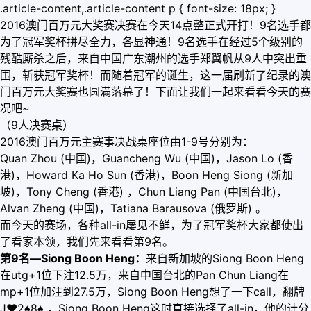
.article-content,.article-content p { font-size: 18px; }
2016澳门百万元大奖赛决赛在今天14点整正式开打！9名选手都
为了冠军奖杯拼尽全力，各显神通！9名选手在经过5个级别的
残酷厮杀之后，来自中国广东潮州的选手郑翼帆从9人中突出重
围，斩获冠军奖杯！而随着冠军的诞生，这一届刷新了纪录的澳
门百万元大奖赛也圆满落幕了！下面让我们一起来看看今天的赛
况吧~
（9人决赛桌）
2016澳门百万元主赛事决战桌座位由1-9号分别为：
Quan Zhou (中国)，Guancheng Wu (中国)，Jason Lo (香
港)，Howard Ka Ho Sun (香港)，Boon Heng Siong (新加
坡)，Tony Cheng (香港) ，Chun Liang Pan (中国台北)，
Alvan Zheng (中国)，Tatiana Barausova (俄罗斯) 。
而今天的赛场，各种all-in屡见不鲜，为了冠军奖杯大家都使出
了看家本领，我们先来看看第9名。
第9名—Siong Boon Heng：
来自新加坡的Siong Boon Heng
在utg+1位下注12.5万，来自中国台北的Pan Chun Liang在
mp+1位加注到27.5万，Siong Boon Heng想了一下call，翻牌
J
♥
2♠8♠ ，Siong Boon Heng这时直接选择了all-in，他的计分