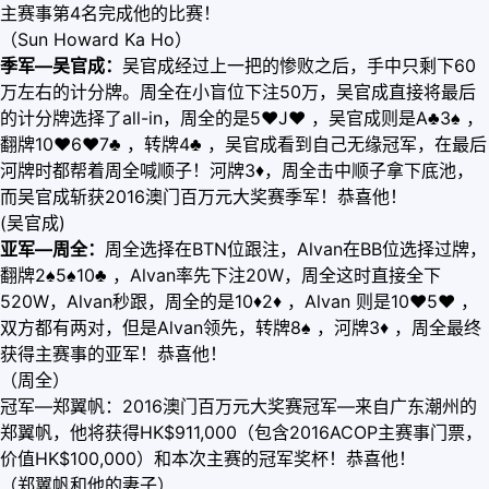
主赛事第4名完成他的比赛！
（Sun Howard Ka Ho）
季军—吴官成：
吴官成经过上一把的惨败之后，手中只剩下60
万左右的计分牌。周全在小盲位下注50万，吴官成直接将最后
的计分牌选择了all-in，周全的是5
♥
J
♥
，吴官成则是A♣3♠ ，
翻牌10
♥
6
♥
7♣ ，转牌4♣ ，吴官成看到自己无缘冠军，在最后
河牌时都帮着周全喊顺子！河牌3
♦
，周全击中顺子拿下底池，
而吴官成斩获2016澳门百万元大奖赛季军！恭喜他！
(吴官成)
亚军—周全：
周全选择在BTN位跟注，Alvan在BB位选择过牌，
翻牌2♠5♠10♣ ，Alvan率先下注20W，周全这时直接全下
520W，Alvan秒跟，周全的是10
♦
2
♦
，Alvan 则是10
♥
5
♥
，
双方都有两对，但是Alvan领先，转牌8♠ ，河牌3
♦
，周全最终
获得主赛事的亚军！恭喜他！
（周全）
冠军—郑翼帆：2016澳门百万元大奖赛冠军―来自广东潮州的
郑翼帆，他将获得HK$911,000（包含2016ACOP主赛事门票，
价值HK$100,000）和本次主赛的冠军奖杯！恭喜他！
（郑翼帆和他的妻子）