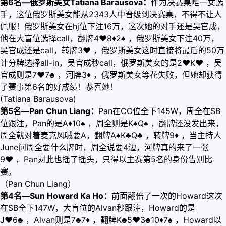
第6名—俄罗斯美女Tatiana Barausova：
作为决赛桌唯一女选
手，这位俄罗斯美女能从2343人中晋级到决赛桌，不得不让人
佩服！俄罗斯美女在hj位下注16万，这次她的对手还是吴官成，
他在大盲位选择call，翻牌4
♥
8
♦
2♠ ，俄罗斯美女下注40万，
吴官成还是call，转牌3
♥
，俄罗斯美女这时直接将最后的50万
计分牌选择all-in，吴官成秒call，俄罗斯美女的是2
♥
K
♥
，吴
官成则是7
♥
7♣ ，河牌3
♦
，俄罗斯美女等花失败，但她却获得
了赛事第6名的好成绩！恭喜她！
(Tatiana Barausova)
第5名—Pan Chun Liang：
Pan在CO位全下145W，周全在SB
位跟注，Pan的是A
♦
10♠ ，周全则是K♠Q♠ ，翻牌还没发出来，
周全就对着麦克风喊要A，翻牌A♠K♣Q♣ ，转牌9
♦
，当主持人
June问周全要什么牌时，周全说要4边，河牌真的来了一张
9
♥
，Pan对此也摇了摇头，只得以主赛第5名的身份告别比
赛。
（Pan Chun Liang）
第4名—Sun Howard Ka Ho：
前面翻倍了一次的Howard这次
在SB全下147W，大盲位的Alvan秒跟注，Howard的是
J
♥
6♣ ，Alvan则是7♣7
♦
，翻牌K♣5
♥
3♣10
♦
7♠ ，Howard以