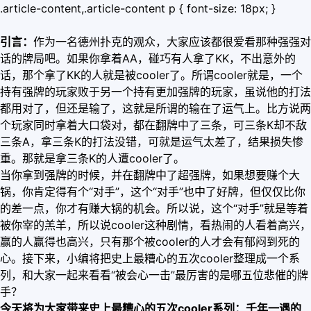
.article-content,.article-content p { font-size: 18px; }
引言：
作为一名德州扑克的观众，大家应该都很爱看那种强强对
话的牌局吧。如果你拿着AA，碰巧有人拿了KK，不出意外的
话，那个拿了KK的人就是被cooler了。所谓cooler就是，一个
持有强牌的玩家败于另一个持有更加强牌的玩家，虽说他的打法
都用对了，但还是输了，这就是所谓的输在了运气上。比方说两
个玩家同时拿着大口袋对，都在翻牌中了三条，可三条K却不敌
三条A，拿三条K的打法没错，可就是运气太差了，结果损失惨
重。那就是拿三条K的人遭cooler了。
当你拿到强牌的时候，并在翻牌中了超强牌，如果想要赚个大
锅，你肯定得有个“对手”，这个“对手”也中了好牌，但仅仅比你
的差一点，你才有赚大锅的机会。所以说，这个“对手”就是等着
被你宰的羔羊，所以说cooler这种剧情，看热闹的人看着高兴，
赢的人赢得也高兴，只有那个被cooler的人才会有郁闷到死的
心。接下来，小编将把史上最糟心的五次cooler整理成一个系
列，和大家一起来看看“被会心一击”最厉害的是哪五位悲催的牌
手？
今天将为大家带来史上最糟心的五次cooler系列：千年一遇的