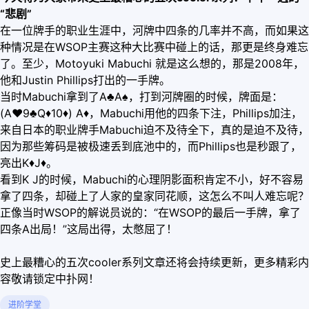
“悲剧”
在一位牌手的职业生涯中，河牌中四条的几率并不高，而如果这
种情况是在WSOP主赛这种大比赛中碰上的话，那更是终身难忘
了。至少，Motoyuki Mabuchi 就是这么想的，那是2008年，
他和Justin Phillips打出的一手牌。
当时Mabuchi拿到了A♣A♠，打到河牌圈的时候，牌面是：
(A
♥
9♣Q
♦
10
♦
) A
♦
，Mabuchi用他的四条下注，Phillips加注，
来自日本的职业牌手Mabuchi迫不及待全下，真的是迫不及待，
因为那些筹码是被极速丢到底池中的，而Phillips也是秒跟了，
亮出K
♦
J
♦
。
看到K J的时候，Mabuchi的心理阴影面积肯定不小，好不容易
拿了四条，却碰上了人家的皇家同花顺，这怎么不叫人难忘呢？
正像当时WSOP的解说员说的：“在WSOP的最后一手牌，拿了
四条A出局！”这局出得，太憋屈了！
史上最糟心的五次cooler系列文章还将会持续更新，更多精彩内
容敬请锁定中扑网！
进阶学堂