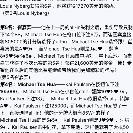
Louis Nyberg获得第6名，他将获得17270美元的奖励。
（第6名Louis Nyberg）
第5名：崔嘉宾
——他在上一局的all-in失利之后，重伤导致只剩
下14个BB，Michael Tse Hua在枪口位下注9万，而崔嘉宾直接
将805000的计分牌选择了all-in！Michael Tse Hua选择跟！崔
嘉宾的是A
♥
9
♦
，而Michael Tse Hua则是J♠J
♥
，翻牌
8
♦
5
♥
5♣K♣6♣ ，Michael Tse Hua击中两对，拿下底池。而崔
嘉宾获得了本次比赛的第5名！获得21,600美元的奖金！棒！希
望他在以后的其他比赛能继续带给我们更加精彩的牌局！
(第5名崔嘉宾)
第4名：Michael Tse Hua
——Kai Paulsen在按钮位下注
105000， Michael Tse Hua在小盲位call！翻牌10
♥
5
♥
3♠ ，
Kai Paulsen下注13万， Michael Tse Hua依旧选择call，转牌
A
♥
，Kai Paulsen下注125000，而Michael Tse Hua想了一
下，直接选择all-in！他的计分牌大概有85W+的样子，
Michael Tse Hua的是5♠5
♦
，Kai Paulsen则是J
♥
9
♥
，河牌
9♠ ，Kai Paulsen击中同花，拿下底池，这样他就有了大概50