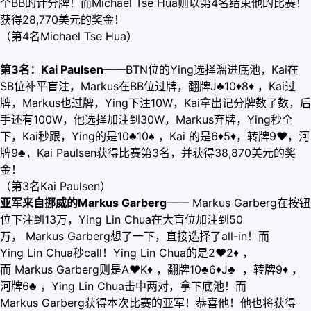
个BB的计分牌！而Michael Tse Hua则以第4名结束他的比赛！
获得28,770美元的奖金！
（第4名Michael Tse Hua）
第3名：Kai Paulsen
——BTN位的Ying选择溜进底池，Kai在
SB位补平盲注，Markus在BB位过牌，翻牌J♣10
♦
8
♦
，Kai过
牌，Markus也过牌，Ying下注10W，Kai拿出记分牌数了数，后
手还有100W，他选择加注到30W，Markus弃牌，Ying秒全
下，Kai秒跟，Ying的是10♣10♠ ，Kai 的是6
♦
5
♦
，转牌9
♥
，河
牌9♣，Kai Paulsen获得比赛第3名，并获得38,870美元的奖
金！
（第3名Kai Paulsen）
亚军来自挪威的Markus Garberg
—— Markus Garberg在按钮
位下注到13万，Ying Lin Chua在大盲位加注到50
万， Markus Garberg想了一下，直接选择了all-in！而
Ying Lin Chua秒call！Ying Lin Chua的是2
♥
2
♦
，
而 Markus Garberg则是A
♥
K
♦
，翻牌10♣6
♦
J♣ ，转牌9
♦
，
河牌6♣ ，Ying Lin Chua击中两对，拿下底池！而
Markus Garberg获得本次比赛的亚军！恭喜他！他也将获得