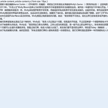
.article-content,.article-content p { font-size: 18px; }
奥斯卡最佳编剧Aaron Sorkin（《乔布斯传》的编剧） 将把自己的导演处女秀献给Molly’s Game（《茉莉的私局》）这部电
2013年，“扑克公主”Molly Bloom因承认为好莱坞巨星和华尔街富豪提供非法高额现金局，被判处一年缓刑加1000美元罚
FBI（美国联邦调查员）称，Molly具有俄罗斯黑手党背景，而她组织的私局和黑手党也是有关联的。出庭的时候，审判这起案件的
Molly曾经是世界级的滑雪运动员，当运动员生涯结束后，她搬到了洛杉矶，最终通过组织高级私局站稳了脚跟，这份“工作”M
去年在接受PokerNews采访的时候，Molly曾提过电影版权的问题，她说：“我觉得很不可思议，现在业界已经有很多
域。”
被问到希望谁来出演自己这个角色时，Molly说：“很多人问过我这个问题，但我真的不知道，不过还是希望一个很聪明很有才华的人
对于她曾牵头的私局，Molly说：“我觉得自己牵头的牌局，之所以成功的原因是，我一般不会让职业牌手加入，除非其他玩家要求
个月都可以全速扑克赚很多钱。我看过他打牌，他读人的能力太强了。其实他们都不喜欢职业牌手，特别是Tobey（蜘蛛侠）。不过
关于私局被曝光的事，她的回答是：“所有去我那打牌的人都有和我签一份保密协议，我们打牌的酒店是那种一年四季都有名人光顾