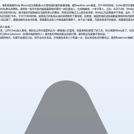
影。电影是根据Molly Bloom这位高额桌cash游戏组织者的故事改编，据Deadline.com报道，2014年的时候，Sorki
金。Molly牵头的牌局，常常有一些华尔街的超级富豪和好莱坞一线巨星加入，比如蜘蛛侠、小李子等人。之后，在2014年，Molly
法官问Molly，她书里的内容和她在法庭所承认的罪名、所表达的悔过之心是否有矛盾，Molly认为这两者并不矛盾。此外，FBI
olly已经做了8年，于2010年的时候，她将自己的私局从洛杉矶转移到了曼哈顿，在那里，她固定组织这些高额桌游戏的地点是
有声望的人找过我了，跟我谈制作这本书的事，我需要在这些人中挑选最厉害那个，关于这个故事，可能有很多坏的版本，但我想还
来演...”
。让Phil Ivey加入游戏，就好比让乔丹或是科比与一群普通人打篮球，但是其他玩家提了好几次，所以我就叫Ivey去了。在
Rick Salomom（好莱坞电影制作人）喜欢和打得松的职业玩家打牌，紧的职业玩家最不受欢迎。”
的地方。玩家们会相互讨论，但不会对外去说。扑克圈也多多少少知道一点，但从来没有对外曝光过。直到Ruderman输掉了