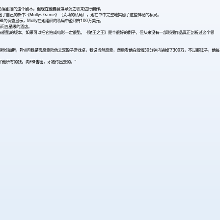
n是作为电影编剧接的这个剧本，但现在他要身兼导演之职来进行创作。
出了自己的新书《Molly’s Game》（茉莉的私局），她在书中完整地揭秘了这些神秘的私局。
的调查显示，Molly在她组织的私局中盈利有100万美元。
两间五星级的酒店。
是会有很酷的版本。如果可以把它拍成电影一定很酷，《赌王之王》是个很好的例子，但从来没有一部影视作品真正剖析过这个领
拉斯维加斯，Phil问我是否愿意陪他去双骰子游戏桌，我说当然愿意，然后看他在短短30分钟内输掉了300万，不过那阵子，他每
他所有的钱，向FBI告密，才被传出去的。”