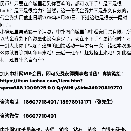
民币！只要在商城里看到你喜欢的，都可以下手！是不是很
high？是不是很给力？当然，这一份代金券并不是永久有效的，
代金券实用截止日期2016年6月30日，不过这也是很长一段时
间了。
小编这里再透露一个消息，中扑网商城里的中巡赛门票有限，所
以代金券剩下的数量也没有多少了，现在不下手？更待何时？万
一别人比你手快呢？这样的回馈活动一年才有一次，错过本次那
么你就要等到明年年末啦！最后一班车！赶紧搭上来吧！如此福
利，还要什么自行车？
加入中扑网VIP会员，即可免费获得赛事邀请函！详情链接：
https://item.taobao.com/item.htm?
spm=686.1000925.0.0.QqWHLy&id=44020819270
咨询电话：18607718401 / 18978913171 （张先生）
咨询微信：18607718401
中扑网VIP会员年卡，大师、铂金、钻石、黄金、白银五级卡。