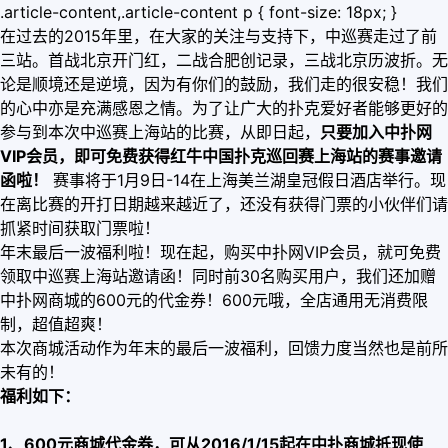
.article-content,.article-content p { font-size: 18px; }
在过去的2015年里，在大家的关注与支持下，中巡赛走过了前
三站。首战北京开门红，二战合肥创记录，三战北京历波折。无
论是顺境还是逆境，因为有你们的鼓励，我们走的很安稳！我们
的心中亦是充满感恩之情。为了让广大的扑克爱好者能够更好的
参与到本次中巡赛上海站的比赛，从即日起，
只要加入中扑网
VIP会员，即可免费获得红牛中国扑克巡回赛上海站的赛事邀请
函啦！
赛事将于1月9日-14在上海美兰湖皇冠假日酒店举行。现
在离比赛的开打日期越来越近了，还没有获得门票的小伙伴们请
抓紧时间获取门票啦！
年末最后一波福利啦！现在起，购买中扑网VIP会员，就可免费
领取中巡赛上海站邀请函！同时前30名购买用户，我们还加赠
中扑网商城的600元的代金券！600元哦，全店通用无消费限
制，超值超爽！
本次商城活动作为年末的最后一波福利，回馈力度当然也是前所
未有的！
福利如下：
1、600元商城代金券，可从2016/1/15起在中扑商城抵现使