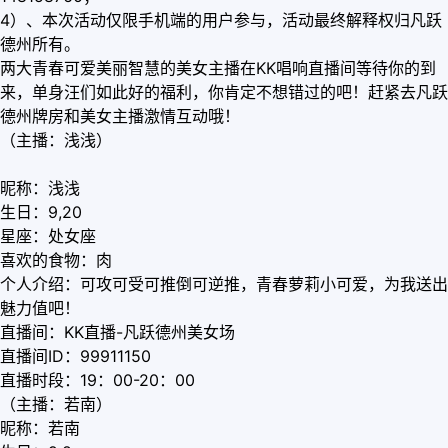
4）、本次活动仅限手机端的用户参与，活动最终解释权归凡跃
德州所有。
两大青春可爱美丽智慧的美女主播在KK唱响直播间等待你的到
来，单身汪们如此好的福利，你肯定不想错过的吧！赶紧去凡跃
德州牌房和美女主播激情互动哦！
（主播：浅浅）
昵称：浅浅
生日：9,20
星座：处女座
喜欢的食物：肉
个人介绍：可攻可受可推倒可逆推，青春萝莉小可爱，为我送出
魅力值吧！
直播间：KK直播-凡跃德州美女场
直播间ID：99911150
直播时段：19：00-20：00
（主播：若南）
昵称：若南