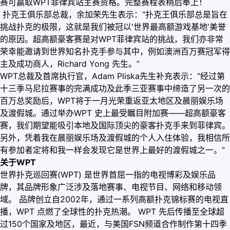
赛可赢取WPT菲律宾站主赛资格。完整赛程表稍后奉上！
扑克王俱乐部总裁，余加荣先生表示：“扑克王俱乐部总是旨在
挑战扑克的极限，这就是我们被冠以'世界最高额游戏基地'美誉
的原因。超高额豪客赛是对WPT菲律宾站的挑战，我们亦非常
荣幸能邀请到世界知名扑克手参与其中，例如澳洲百万赛冠军得
主及成功商人，Richard Yong 先生。”
WPT总裁及首席执行官，Adam Pliska先生补充表示：“经过第
十三季马尼拉赛事的完满成功及此季三亚赛事中缔造了另一次的
百万总奖励后，WPT将于一月光荣重返亚太地区及晨丽娱乐场
及渡假城。通过举办WPT 史上最受瞩目附加赛——超高额豪客
赛，我们期望能吸引本地及国际顶尖的豪客扑克手来到菲律宾。
另外，凭着我在晨丽娱乐场及渡假城的个人入住体验，我相信所
有参加者定将和我一样会发现它是世界上最好的渡假城之一。”
关于WPT
世界扑克巡回赛(WPT) 是世界首屈一指的电视博彩及娱乐品
牌，其品牌形象广泛涉及落地赛事、电视节目、网络和移动领
域。 品牌创立自2002年，通过一系列高额扑克锦标赛的电视直
播，WPT 点燃了全球性的扑克热潮。 WPT 先后传播至全球超
过150个国家及地区，最近，与美国FSN频道合作制作第十四季