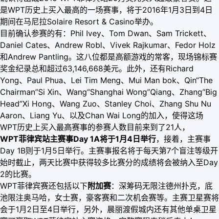
是WPT历史上买入最高的一场赛事，将于2016年1月3日到4日
期间在马尼拉Solaire Resort & Casino举办。
目前确认参赛的有：Phil Ivey、Tom Dwan、Sam Trickett、
Daniel Cates、Andrew Robl、Vivek Rajkumar、Fedor Holz
和Andrew Pantling。这八位都是高额游戏的常客，现场锦标赛
奖金纪录总和超过63,146,668美元。此外，还有Richard
Yong、Paul Phua、Lei Tim Meng、Mui Man bok、Qin“The
Chairman”Si Xin、Wang“Shanghai Wong”Qiang、Zhang“Big
Head”Xi Hong、Wang Zuo、Stanley Choi、Zhang Shu Nu
Aaron、Liang Yu、以及Chan Wai Long的加入，使得这场
WPT历史上买入最高赛事的参赛人数目前来到了21人，
WPT菲律宾站主赛事Day 1A将于1月4日举行
，接着，主赛事
Day 1B则于1月5日举行。主赛事报名将于每天第7个盲注等级开
始时截止，两天比赛中获得较多比赛分的成绩将会被纳入至Day
2的比赛。
WPT菲律宾赛还包括以下
附加赛
：深筹码无限注德州扑克，底
池限注奥马哈，女士赛，豪客赛和二次机会赛等。主赛卫星赛将
会于1月2日至4日举行，另外，晨丽渡假城内还有其他单桌卫星