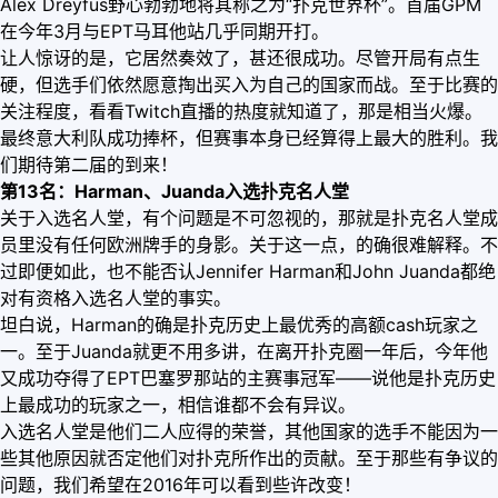
Alex Dreyfus野心勃勃地将其称之为“扑克世界杯”。首届GPM
在今年3月与EPT马耳他站几乎同期开打。
让人惊讶的是，它居然奏效了，甚还很成功。尽管开局有点生
硬，但选手们依然愿意掏出买入为自己的国家而战。至于比赛的
关注程度，看看Twitch直播的热度就知道了，那是相当火爆。
最终意大利队成功捧杯，但赛事本身已经算得上最大的胜利。我
们期待第二届的到来！
第13名：Harman、Juanda入选扑克名人堂
关于入选名人堂，有个问题是不可忽视的，那就是扑克名人堂成
员里没有任何欧洲牌手的身影。关于这一点，的确很难解释。不
过即便如此，也不能否认Jennifer Harman和John Juanda都绝
对有资格入选名人堂的事实。
坦白说，Harman的确是扑克历史上最优秀的高额cash玩家之
一。至于Juanda就更不用多讲，在离开扑克圈一年后，今年他
又成功夺得了EPT巴塞罗那站的主赛事冠军——说他是扑克历史
上最成功的玩家之一，相信谁都不会有异议。
入选名人堂是他们二人应得的荣誉，其他国家的选手不能因为一
些其他原因就否定他们对扑克所作出的贡献。至于那些有争议的
问题，我们希望在2016年可以看到些许改变！