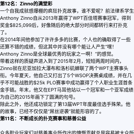
第12名：Zinno的满堂彩
一个自我成就感爆棚的疯狂扑克故事，谁不爱呢？前法律系学生
Anthony Zinno自从2013年赢得了WPT百佳塔赛事冠军，得到
奖金$825,099后，好像随后的绝大部分时间都转行来打扑克
了。
在2014年间他参加了许许多多的比赛，个人也的确取得了一些
还算不错的成绩，但这其中并没有哪个能让人产生“嘿！
Anthony Zinno是全球最优秀的玩家之一啊！”的感觉。
带着这样的质疑声进入到了2015年2月，短短两周时间内，
Zinno就在尼亚加拉大瀑布和洛杉矶蝉联了两个WPT主赛事头
衔。今年夏天，他自己又打出了5个WSOP决赛桌成绩，并在几
乎不可能战胜的$25k PLO赛事中成功赢得了个人职业生涯首条
金手链。年末，他又在EPT马耳他站以一个冠军和一个亚军成绩
为自己的2015年画下了圆满的句号。
除此之外，他还成功锁定了第13届WPT年度最佳选手殊荣。他
的故事，已经不仅仅是“屌丝逆袭”就能形容的了。
第11名：不断成长的扑克赛事和慈善公益
众多职业玩家们对慈善事业所作出的慷慨贡献总是容易被大众所