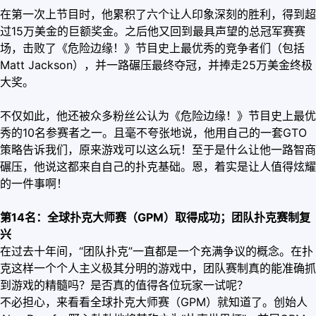
在第一次上节目时，他累积了六个让人印象深刻的胜利，得到超
过15万美金的巨额奖金。之后他又回到最具声望的总冠军赛赛
场，击败了《危险边缘！》节目史上最优秀的竞争者们（包括
Matt Jackson），并一路碾压最终夺冠，并捧走25万美金终极
大奖。
不仅如此，他还被众多粉丝公认为《危险边缘！》节目史上最优
秀的10名参赛者之一。且毫不夸张地说，他用自己的一套GTO
策略告诉我们，原来游戏可以这么玩！至于是什么让他一路智商
碾压，他说这都来自自己的扑克基础。恩，着实是让人值得炫耀
的一件事啊！
第14名：全球扑克大师赛（GPM）取得成功；团队扑克赛制复
兴
在过去十年间，“团队扑克”一直都是一个充满争议的概念。在扑
克这样一个个人主义极其分明的游戏中，团队赛制真的能准确抓
到游戏的精髓吗？是否真的值得各位玩家一试呢？
不必担心，来看看全球扑克大师赛（GPM）就知道了。创始人