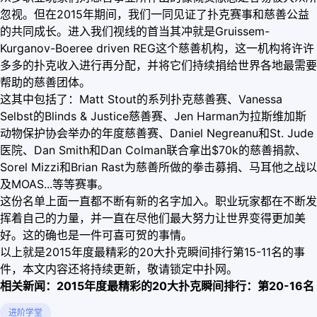
忽视。但在2015年期间，我们一同见证了扑克赛事和慈善公益
的共同成长。进入我们视线的首当其冲就是Gruissem-
Kurganov-Boeree driven REG这个慈善机构，这一机构将许许
多多的扑克收入进行再分配，并将它们持续捐给世界各地最需要
帮助的慈善团体。
这其中包括了：Matt Stout的系列扑克慈善赛、Vanessa
Selbst的Blinds & Justice慈善赛、Jen Harman为拉斯维加斯
动物保护协会举办的年度慈善赛、Daniel Negreanu和St. Jude
医院、Dan Smith和Dan Colman联合拿出$70k的慈善捐款、
Sorel Mizzi和Brian Rast为慈善所做的拳击募捐、马耳他之战以
及MOAS...等等赛事。
这份名单上面一直都不断有新的名字加入。职业玩家都在不断发
挥着自己的力量，并一直在尽他们最大努力让世界变得更加美
好。这的确也是一件可喜可贺的事情。
以上就是2015年度最精彩的20大扑克瞬间排行第15-11名的事
件，本文内容还将持续更新，敬请锁定中扑网。
相关新闻：2015年度最精彩的20大扑克瞬间排行：第20-16名
进阶学堂