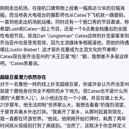
刚刚走出机场，在接机口建筑物上挂着一幅高达12米的巨幅海
报。而当地各大电视台的摄影师也从Cates下飞机就一路跟拍，
一直到他走出机场航站楼。同时还有一个脱口秀的节目邀请，称
希望Lush和Cates一起上节目，还是一个8点黄金档播出的全国
性电视节目。就连Dan “Jungleman” Cates这样的扑克豪客来到
乔治亚州也是受宠若惊，因为主流媒体争相报道他，而他的待遇
堪比Justin Bieber！这才是扑克要成为主流文化的节奏啊！
Cates现在是乔治亚州的“天王巨星”啦！“额，我想差不多是这样
吧。”Cates笑着说。
超级巨星潜力依然存在
对于一名像他一样的线上扑克超级巨星，你或许会认为乔治亚州
就是个跟他身份完全不相符的乡下地方。但Cates也不是什么所
谓的“大都市人儿”。从小他出生在一个小镇，并且在镇上长大。
21岁那年，他无法抑制“世界那么大，我想去看看”的强烈渴望，
于是背井离乡外出打拼。“我离开了家乡，从那时起直到现在，
我一直都在环游世界。”他说。他刚刚开始打牌时，耗费了两年
时间就从低级别打到了高级别。“当然了，这取决于你怎样定义