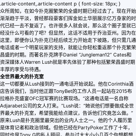
.article-content,.article-content p { font-size: 18px; }
众所周知，在如今扑克圈繁荣的全盛时期已经过去了。现在开始
渐渐趋于平淡，曾经那段豪客们挥金如土华丽展示亿万身家的时
代已经一去不复返了。也许很多人就会说，那么这个圈子里就已
经没什么可看的了吧？但显然，这话不适用于乔治亚州。因为在
这里，即便你认为扑克已经后续乏力开始走下坡路，但只需几通
电话或者一个明星玩家的支持，就能让你轻松重返那个扑克繁荣
昌盛的时期。而著名扑克牌手Daniel “Jungleman12” Cates和
资深媒体人Warren Lush就是率先体验了那种包括繁荣昌盛时期
丰厚的享受与待遇。
全世界最大的扑克室
这一切都要从Lush接到的一通电话开始说起。他在Corinthia酒
店告诉我们，当时他正跟TonyBet的工作人员一起站在2015布
拉格扑克盛宴OFC冠军赛的比赛现场。“这通电话是一名自称
Adjarabet公司的女人打来。”Lush说：“她说他们想要做成全世
界最大的扑克室，希望我能给点建议，告诉他们究竟怎么做。”
原来Lush是扑克圈里最突出的业内人士之一。他的个人履历里
是体育记者和政治领域。但他已经在PartyPoker工作了十年，
同时也是Tony G的私人顾问，参与过大大小小几百个你想都想