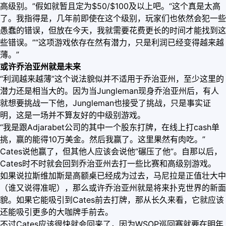
高级别。”假如就暂且定为$50/$100及以上吧。“这个真是太高
了。我指得是，几年前即使在这个级别，玩家们也依然会犯一些
愚蠢的错误，但放在今天，我就需要花费更长的时间才能找到这
些错误。”“这项游戏依存在然有潜力，只是利润已经变得越来越
薄。”
或许乔治亚州就是未来
“利润越来越薄”这个说法貌似并不适用于乔治亚州，至少这里的
潜力还是相当大的。因为当Jungleman现身乔治亚州后，有人
就想要挑战一下他，Jungleman也接受了挑战，只是事实证
明，这是一场并不算友好的中级别游戏。
“我是跟Adjarabet公司的其中一个股东打牌，在线上打cash单
挑，赢的能得10万美金。然后我赢了。这里果然有肉吃。”
Cates说他赢了，但其他人应该会说他“碾压了他”。自那以后，
Cates时不时就会回到乔治亚州去打一些比赛和高级别游戏。
如果说拉斯维加斯是高额桌已经成为过去，马尼拉是正值壮大中
（谁又说得准呢），那么或许乔治亚州就是将来扑克世界的新面
貌。如果它能吸引到Cates前去打牌，那从长久来看，它就应该
还能吸引更多的大咖牌手前去。
不过Cates应该很快就会回来了，因为WSOP巡回赛就要在明年