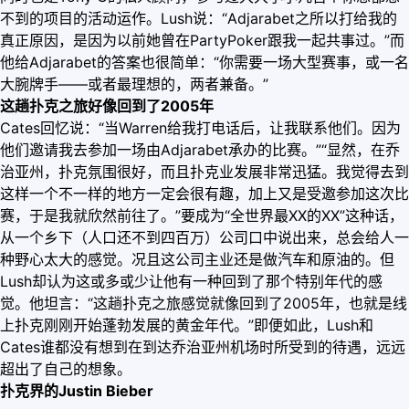
不到的项目的活动运作。Lush说：“Adjarabet之所以打给我的
真正原因，是因为以前她曾在PartyPoker跟我一起共事过。”而
他给Adjarabet的答案也很简单：“你需要一场大型赛事，或一名
大腕牌手——或者最理想的，两者兼备。”
这趟扑克之旅好像回到了2005年
Cates回忆说：“当Warren给我打电话后，让我联系他们。因为
他们邀请我去参加一场由Adjarabet承办的比赛。”“显然，在乔
治亚州，扑克氛围很好，而且扑克业发展非常迅猛。我觉得去到
这样一个不一样的地方一定会很有趣，加上又是受邀参加这次比
赛，于是我就欣然前往了。”要成为“全世界最XX的XX”这种话，
从一个乡下（人口还不到四百万）公司口中说出来，总会给人一
种野心太大的感觉。况且这公司主业还是做汽车和原油的。但
Lush却认为这或多或少让他有一种回到了那个特别年代的感
觉。他坦言：“这趟扑克之旅感觉就像回到了2005年，也就是线
上扑克刚刚开始蓬勃发展的黄金年代。”即便如此，Lush和
Cates谁都没有想到在到达乔治亚州机场时所受到的待遇，远远
超出了自己的想象。
扑克界的Justin Bieber