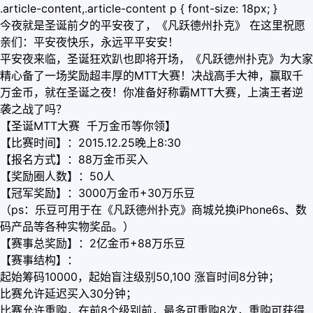
.article-content,.article-content p { font-size: 18px; }
今夜就是圣诞前夕的平安夜了，《凡跃德州扑克》 在这里祝愿
亲们：平安夜快乐，永远平平安安！
平安夜来临，圣诞狂欢趴也即将开场，《凡跃德州扑克》为大家
精心备了一场奖励超丰厚的MTT大赛！决战高手大神，赢取千
万金币，就在圣诞之夜！你准备好称霸MTT大赛，上演王者逆
袭之战了吗？
【圣诞MTT大赛 千万金币等你领】
【比赛时间】：2015.12.25晚上8:30
【报名方式】：88万金币买入
【奖励圈人数】：50人
【冠军奖励】：3000万金币+30万乐豆
（ps：乐豆可用于在《凡跃德州扑克》商城兑换iPhone6s、数
码产品等各种实物奖品。）
【赛事总奖励】：2亿金币+88万乐豆
【赛事结构】：
起始筹码10000，起始盲注级别50,100 涨盲时间8分钟；
比赛允许延迟买入30分钟；
比赛允许重购，在前8个级别前，最多可重购8次，重购可获得