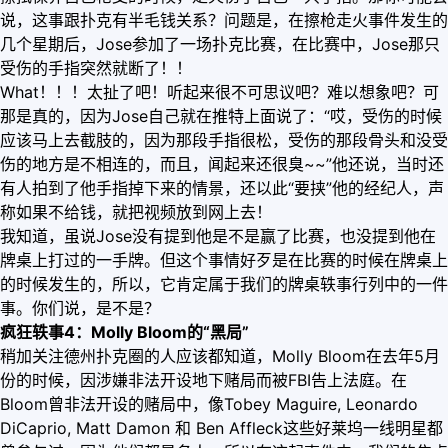
说，这事跟扑克有半毛钱关系？问题是，在擦枪走火事件发生的
几个星期后，Jose参加了一场扑克比赛，在比赛中，Jose那只
受伤的手指突然就断了！！
What！！！太扯了吧！听起来很不可思议吧？难以想象吧？可
那是真的，因为Jose自己就在推特上面说了：“哎，受伤的时候
应该马上去截肢的，因为那段手指很松，受伤的那段骨头和没受
伤的地方是不相连的，而且，闻起来还很臭~~”他还说，当时还
有人拍到了他手指掉下来的情景，还以此“要挟”他的经纪人，声
称如果不给钱，就把视频放到网上去！
我知道，虽说Jose没有提到他是不是赢了比赛，也没提到他在
牌桌上打过的一手牌。但这个事情好歹是在比赛的时候在牌桌上
的时候发生的，所以，它肯定属于我们的牌桌轶事行列中的一件
事。你们说，是不是？
疯狂轶事4：Molly Bloom的“黑局”
稍加关注德州扑克圈的人应该都知道，Molly Bloom在去年5月
份的时候，因涉嫌非法开设地下赌局而被FBI告上法庭。在
Bloom曾非法开设的赌局中，像Tobey Maguire, Leonardo
DiCaprio, Matt Damon 和 Ben Affleck这些好莱坞一线明星都