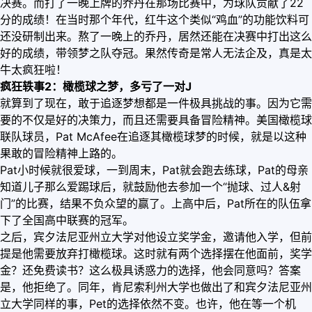
决赛。而打了一晚上牌的乔丹在那场比赛中，为球队贡献了22
分的成绩！在当时那个年代，红牛这个类似“鸡血”的功能饮料可
还没研制出来。熬了一晚上的乔丹，居然还能在决赛中打出这么
好的成绩，带领梦之队夺冠。果然传奇是常人无法企及，真是太
牛太疯狂啦！
疯狂轶事2：橄榄球之梦，多亏了一对J
就算到了现在，敢于追逐梦想都是一件极具挑战的事。因为它需
要的不仅是好的决策力，而且还需要具备冒险精神。美国橄榄球
联队球员，Pat McAfee在追逐其橄榄球梦的时候，就是以这种
果敢的冒险精神上路的。
Pat小时候就很爱球，一到周末，Pat就会跑去练球，Pat的母亲
知道儿子那么爱踢球后，就鼓励他去参加一个“抛球、过人&射
门”的比赛，结果不负众望的赢了。上高中后，Pat所在的队伍拿
下了全国高中联赛的冠军。
之后，宾夕法尼亚州立大学对他设立奖学金，邀请他入学，但前
提是他需要放弃打橄榄球。这时就有两个选择摆在他面前，奖学
金？还免费读书？这么极具诱惑力的选择，他会同意吗？答案
是，他拒绝了。同年，肯尼索利州大学也做出了和宾夕法尼亚州
立大学同样的事，Pet的选择依然不变。也许，他在等一个机