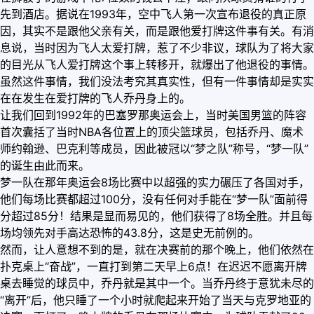
先到酒店。据说在1993年，空中飞人第一次宣布退役的真正原
因，其实不是跟他父亲有关，而是跟他爱打牌这件事有关。有消
息说，当时因为飞人太爱打牌，惹了不少非议，球队为了将大家
的目光从飞人爱打牌这个事上转移开，就爆出了他退役的事情。
虽然这件事情，我们没法考究其真实性，但有一件事情却是实实
在在发生在爱打牌的飞人乔丹身上的。
让我们回到1992年的巴塞罗那奥运会上，当时美国男篮的阵容
首次囊括了当时NBA各位置上的顶尖篮球员，包括乔丹、魔术
师约翰逊、巴克利等成员，因此被冠以“梦之队”称号，“梦一队”
的诞生由此而来。
梦一队在那年奥运会8场比赛中以超强的实力碾压了各国对手，
他们每场比赛都超过100分，没有任何对手能在“梦一队”面前得
分超过85分！结果是显而易见的，他们获得了8场全胜。并且每
场均领先对手高达恐怖的43.8分，这是史无前例的。
然而，让人意想不到的是，就在决赛前的那个晚上，他们依然在
扑克桌上“奋战”，一直打到第二天早上6点！在迟迟不愿离开牌
桌去睡觉的球员中，乔丹就是其中一个。当乔丹终于意犹未尽的
“离开”后，他只睡了一个小时就爬起来开始了当天与克罗地亚的