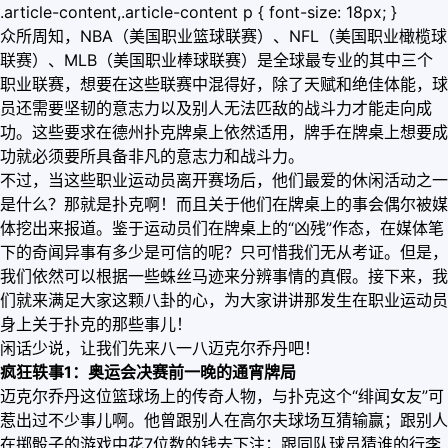
.article-content,.article-content p { font-size: 18px; }
众所周知，NBA（美国职业篮球联赛）、NFL（美国职业橄榄球
联赛）、MLB（美国职业棒球联赛）是全球最专业的其中三个
职业联赛，想要在这些联赛中混得好，除了天赋和绝佳体能，球
员还需要坚韧的意志力以及别人无法匹敌的战斗力才能走向成
功。这些要求在德州扑克牌桌上依然适用，牌手在牌桌上想要成
功就必须要所具备非凡的意志力和战斗力。
不过，当这些职业运动员离开赛场后，他们最爱的休闲活动之一
是什么？那就是扑克啊！而且关于他们在牌桌上的事会偶尔被媒
体挖出来报道。鉴于运动员们在牌桌上的“凶残”作态，在媒体笔
下的奇闻异事有多少是可信的呢？只可惜我们无从考证。但是，
我们依然可以根据一些蛛丝马迹来分辨事情的真假。接下来，我
们就来满足大家这颗八卦的心，为大家讲讲那发生在职业运动员
身上关于扑克的那些事儿！
闲话少说，让我们先来八一八迈克尔乔丹吧！
疯狂轶事1：奥运会决赛前一晚的通宵牌局
迈克尔乔丹这位篮球场上的传奇人物，与扑克这个“绯闻女友”可
惹出过不少事儿啊。他曾跟别人在高尔夫球场互猜输赢；跟别人
在掷骰子的游戏中花7位数的钱去下注；跟同队球员猜谁的行李