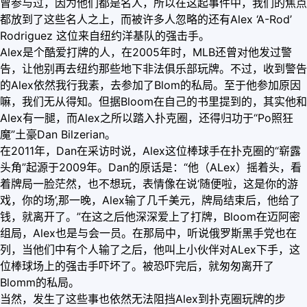
曾参与过，因为他们都是名人，所以在这起事件中，我们的焦点
都放到了这些名人之上，而被许多人忽略的还有Alex ‘A-Rod’
Rodriguez 这位来自纽约洋基队的强击手。
Alex是个酷爱打牌的人，在2005年时，MLB还曾对他发过警
告，让他别再去纽约那些地下非法俱乐部玩牌。不过，收到警告
的Alex依然我行我素，去参加了Blom的私局。至于他参加原因
嘛，我们无从得知。但据Bloom在自己的书里提到的，其实他和
Alex有一腿，而Alex之所以踏入扑克圈，还得归功于“Po照狂
魔”土豪Dan Bilzerian。
在2011年，Dan在采访时说，Alex这位棒球手在扑克圈的“崭露
头角”起源于2009年。Dan的原话是：“他（ALex）摇着头，看
着牌局一脸茫然，也不想玩，表情像在说‘随便啦，这是你的游
戏，你的场’,那一晚，Alex输了几千美元，牌局结束后，他给了
钱，就离开了。”在这之后他深深爱上了打牌，Bloom在迈阿密
组局，Alex也是与会一员。在那局中，听说俄罗斯黑手党也在
列，当他们中有个人输了之后，他叫上小伙伴对ALex下手，这
位棒球场上的强击手吓坏了。被恐吓完后，就匆匆离开了
Blomm的私局。
当然，发生了这些事也依然无法阻挡Alex到扑克圈玩牌的步