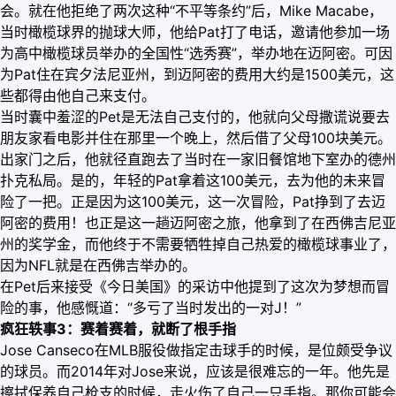
会。就在他拒绝了两次这种“不平等条约”后，Mike Macabe，
当时橄榄球界的抛球大师，他给Pat打了电话，邀请他参加一场
为高中橄榄球员举办的全国性“选秀赛”，举办地在迈阿密。可因
为Pat住在宾夕法尼亚州，到迈阿密的费用大约是1500美元，这
些都得由他自己来支付。
当时囊中羞涩的Pet是无法自己支付的，他就向父母撒谎说要去
朋友家看电影并住在那里一个晚上，然后借了父母100块美元。
出家门之后，他就径直跑去了当时在一家旧餐馆地下室办的德州
扑克私局。是的，年轻的Pat拿着这100美元，去为他的未来冒
险了一把。正是因为这100美元，这一次冒险，Pat挣到了去迈
阿密的费用！也正是这一趟迈阿密之旅，他拿到了在西佛吉尼亚
州的奖学金，而他终于不需要牺牲掉自己热爱的橄榄球事业了，
因为NFL就是在西佛吉举办的。
在Pet后来接受《今日美国》的采访中他提到了这次为梦想而冒
险的事，他感慨道：“多亏了当时发出的一对J！”
疯狂轶事3：赛着赛着，就断了根手指
Jose Canseco在MLB服役做指定击球手的时候，是位颇受争议
的球员。而2014年对Jose来说，应该是很难忘的一年。他先是
擦拭保养自己枪支的时候，走火伤了自己一只手指。那你可能会