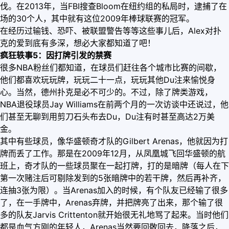
伐。在2013年，当FBI搜查Bloom在纽约组的私局时，逮捕了在
场的30个人，其中就有这位2009年棒球联赛的冠军。
在经历过输钱、恐吓、被联盟警告等等这些事儿后，Alex对扑
克的爱到底有多深，想必大家都知道了吧！
疯狂轶事5：因打牌引发的禁赛
很多NBA粉丝们都知道，在球员们赶往各个城市比赛的间歇，
他们都喜欢玩玩牌，玩玩二十一点，玩玩其他Du注来愉悦身
心。当然，德州扑克是必不可少的。不过，除了牌类游戏，
NBA退役球员Jay Williams在前两个月的一次访谈中还说过，他
们甚至无聊到用剪刀石头布去Du，Du注有时甚至高达2万美
金。
其中有些球员，像华盛顿奇才队的Gilbert Arenas，他就因为打
牌而丢了工作。那是在2009年12月，从凤凰城飞回华盛顿的航
班上，奇才队的一些球员聚在一起打牌，打的是暗牌（每人在下
第一次赌注后可剔除发到的5张暗牌中的若干牌，然后再补齐，
连抽3张为限）。当Arenas加入的时候，有个队友已经输了很多
了，在一手牌中，Arenas弃牌，并把牌亮了出来，那个输了很
多的队友Jarvis Crittenton就开始很无礼地骂了起来。当时他们
都是血气方刚的年轻人，Arenas当然要回敬回去，降落之后，