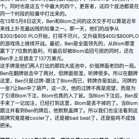
个。同时也是这五个中最大的四个，更甚者，这四个底池都是在
同一个时段的较量中打出来的。
在13年5月8日这天，Ben和Blom之间的这次交手可以算是近年
来线上扑克最凶残的较量之一。那一天，他们的战争从
$300/$600 PLO开始，打得不尽兴，又升级到$400/$800PLO
的游戏场上继续开战。最初，Ben是全面领先的，从Blom那里
赢下了7位数的盈利，可最后却被Blom追回亏损的同时，还在
Ben手上反掳走了137万美元。
这手牌是他们两人打出的那四大底池中，价值牌面老四的一局。
Ben在翻牌就击中了两对，但牌面很湿，听牌很多。所以在翻牌
这里，Ben只是过牌-跟注了Blom而已，转牌亦是如此。河牌的
一张7让Ben中了葫芦，这一次，他的过牌不再是观望，而是为
了引诱Blom下注，Blom也真的入了瓮。当Blom下注后，Ben反
手来了一记加注，已经打到这里，Blom是丢不掉的了。当Blom
跟注并看到Ben的牌后，他默默盖牌了。所以我们也没法看到这
局牌究竟是被cooler了，还是被bad beat了，还是偷鸡不成蚀
把米。