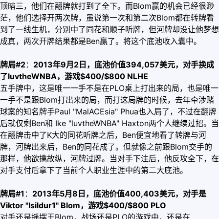
顶暗三，他们在翻牌就打到了全下。而Blom赢的机会已经很渺
茫，他们选择开两次牌，虽说第一次和第二次Blom都在转牌看
到了一线生机，分别中了同花和顺子听牌，但河牌却没让他梦想
成真，两次开牌结果都是Ben赢了。将这个底池收入囊中。
牌局#2
：
2013年9月2日，底池价值394,057美元，对手换成
了luvtheWNBA，游戏$400/$800 NLHE
五手牌中，这是唯一一手不是在PLO桌上打出来的局，也是唯一
一手不是跟Blom打出来的局，而打这局牌的时候，去年牵涉赌
球案的知名牌手Paul "MalACEsia" Phua也入局了，不过在翻牌
后就仅剩Ben和 Ike "luvtheWNBA" Haxton两个人继续过招。当
在翻牌击中了K大的同花听牌之后，Ben便宜地看了转牌与河
牌，河牌出来后，Ben的同花成了。但就像之前跟Blom交手的
那样，他欲擒故纵，河牌过牌。当对手下注后，他反攻全下，在
对手支付后拿下了当前个人职业生涯中的第二大底池。
牌局#1
：
2013年5月8日，底池价值400,403美元，对手是
Viktor "Isildur1" Blom，游戏$400/$800 PLO
对手还是摇摆王Blom，战场还是PLO的游戏中，还是在