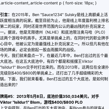
.article-content,.article-content p { font-size: 18px; }
引言：
在2015年，Ben "Sauce1234" Sulsky是线上高额桌上活
跃度相当高的玩家。截至目前为止，他是线上年度盈利榜上排名
第二的玩家，同时还是世界范围内公认的最凶残的扑克玩家之
一。据说，他是无限德州（NLHE）和底池限注奥马哈（PLO）
这两个游戏中的高手。尤其是单挑桌上的，在同时代的职业牌手
心目中，他被认定为是最强线上扑克玩家之一。所以但凡有他在
场的牌桌，必定会掀起一股血雨腥风的战役。
今天，我们就来盘点一下，在最近几年中，Ben打出过的五个最
大底池。在这五大底池中，有四个都是和摇摆王Viktor
"Isildur1" Blom交手时打出来的。而在2013年，这两位在全速扑
克级别$400/$800的单挑桌上，还打出了几手超级精彩的大
锅，下面，我们就来看看，Ben打出过的五个大底池，是如何制
造出来的？
牌局#5
：
2013年5月8日，底池价值350,034美元，对手
Viktor "Isildur1" Blom，游戏$400/$800 PLO
上文中提到，在Ben打出的五大底池中，有Blom参与的就有4