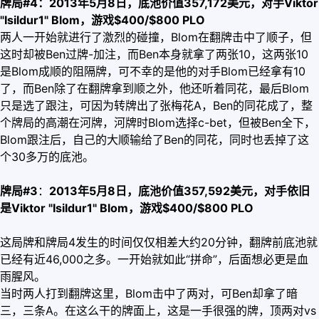
牌局#4：2013年5月8日，底池价值357,172美元，对手Viktor
"Isildur1" Blom，游戏$400/$800 PLO
两人一开始就进行了激烈的碰撞，Blom在翻牌击中了顺子，但
这时却被Ben过牌-加注，而Ben本身就拿了两张10，这两张10
是Blom成顺的阻隔牌，可不幸的是他的对手Blom已经拿有10
了，而Ben除了在翻牌拿到顺之外，他还听着同花，最后Blom
只是选了跟注，可因为转牌出了张梅花A，Ben的同花成了，整
个牌局的高潮在河牌，河牌时Blom选择c-bet，但被Ben全下，
Blom跟注后，自己的大顺输给了Ben的同花，同时也丢掉了这
个30多万的底池。
牌局#3
：
2013年5月8日，底池价值357,592美元，对手依旧
是Viktor "Isildur1" Blom，游戏$400/$800 PLO
这局牌和牌局4发生的时间仅仅相差大约20分钟，翻牌前底池就
已经有近46,000之多。一开始就如此“拼命”，后面想必更是血
雨腥风。
当时两人打到翻牌这里，Blom击中了两对，可Ben却拿了暗
三，三条A。在这么干的牌面上，这是一手很强的牌，顶两对vs