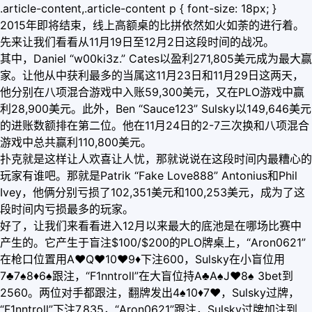
.article-content,.article-content p { font-size: 18px; }
2015年即将结束，线上高额桌的比拼依然如火如荼的进行着。
先来让我们看看从11月19日至12月2日这段时间的战况。
其中，Daniel “w00ki3z.” Cates以盈利271,805美元成为最大赢
家。让他从中获利最多的当属这11月23日和11月29日这两天，
他分别在八项混合游戏中入账59,300美元，又在PLO游戏中赢
利28,900美元。此外，Ben “Sauce123” Sulsky以149,646美元
的进账数额排在第二位。他在11月24日的2-7三次换和八项混合
游戏中总共赢利110,800美元。
扑克就是这样让人欢喜让人忧，那就说说在这段时间内最糟心的
玩家有谁吧。那就是Patrik “Fake Love888” Antonius和Phil
Ivey，他俩分别亏损了102,351美元和100,253美元，成为了这
段时间内亏损最多的玩家。
好了，让我们来看看进入12月以来最大的底池是在哪场比赛中
产生的。它产生于盲注$100/$200的PLO牌桌上，“Aron0621”
在枪口位置用A
♥
Q
♥
10
♥
9
♦
下注600，Sulsky在小盲位用
7♣7♠8
♦
6♠跟注，“F1nntroll”在大盲位持A♣A♠J
♥
8♠ 3bet到
2560。两位对手都跟注，翻牌发出4♠10
♦
7
♥
，Sulsky过牌，
“F1nntroll”下注7,835，“Aron0621”跟注，Sulsky过牌加注到