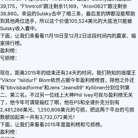
39,175，“F1nntroll”跟注剩余11,169，“Aron0621”跟注剩余
38,860。幸运的Sulsky击中了暗三条，最后发的牌都没能帮助
到其他两位选手，所以这个价值105,524美元的大底池只能被
Sulsky收入囊中。
下面，让我们来看看11月19日至12月2日这段时间内的赢家、输
家排行榜。
盈利榜：
亏损榜：
现在，距离2015年的结束还有24天的时间，我们熟知的摇摆王
“Viktor “Isildur1” Blom依然占据今年盈利榜榜首，除他之外还
有“bbvisbadforme”和Jens “Jeans89” Kyllönen分别位列第
二、第三名。不过另一位线上大神Phil Ivey可就与盈利榜无关
了，他今年可谓是输红了眼，他在PS和全速扑克分别有
2,481,266美元、1,250,806美元的亏损，把这两个平台的亏损
数额加起来一共有3,732,072美元！
下面，让我们来看看2015年度盈利榜和亏损榜。
盈利榜：