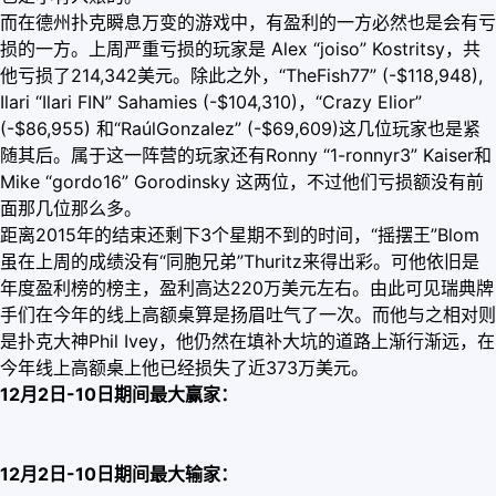
而在德州扑克瞬息万变的游戏中，有盈利的一方必然也是会有亏
损的一方。上周严重亏损的玩家是 Alex “joiso” Kostritsy，共
他亏损了214,342美元。除此之外，“TheFish77” (-$118,948),
Ilari “Ilari FIN” Sahamies (-$104,310)，“Crazy Elior”
(-$86,955) 和“RaúlGonzalez” (-$69,609)这几位玩家也是紧
随其后。属于这一阵营的玩家还有Ronny “1-ronnyr3” Kaiser和
Mike “gordo16” Gorodinsky 这两位，不过他们亏损额没有前
面那几位那么多。
距离2015年的结束还剩下3个星期不到的时间，“摇摆王”Blom
虽在上周的成绩没有“同胞兄弟”Thuritz来得出彩。可他依旧是
年度盈利榜的榜主，盈利高达220万美元左右。由此可见瑞典牌
手们在今年的线上高额桌算是扬眉吐气了一次。而他与之相对则
是扑克大神Phil Ivey，他仍然在填补大坑的道路上渐行渐远，在
今年线上高额桌上他已经损失了近373万美元。
12月2日-10日期间最大赢家：
12月2日-10日期间最大输家：