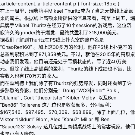
.article-content,.article-content p { font-size: 18px; }
在上一周里，瑞典牌手Mikael Thuritz成为了当之无愧线上高额
桌的霸主。根据线上高额桌所提供的信息来看，截至上周五，瑞
典牌手Mikael Thuritz在经历了10个session的游戏后，这位沉
寂许久的grinder终于爆发，最终共盈利了318,000美元。
据我们了解到Thuritz在PS线上扑克室的账户名是
“ChaoRen160” 。加上这30多万的盈利，他在PS线上扑克室的
总盈利累积达到了871,358美元。不过，就他在2015年的高额桌
动态我们发现，他目前还是处于亏损状态的，亏了近40万美
元。但除了线上高额桌的盈利，Thuritz的线下成绩也不错，比
赛收入也有170万刀的收入。
而在盈利榜上我们除了有Thuritz的强势爆发，同时还看到了许
多熟悉的身影，他们分别是：Doug “WCG|Rider” Polk ,
“JLlama” , Cort “thecortster” Kibler-Melby 以及Ben
“Ben86” Tollerene 这几位也是收获颇多，分别盈利：
$167,546、$97,495、$70,309、$68,899。除了上面几位，像
Viktor “Isildur1” Blom, Alex “Kanu7” Millar 和 Ben
“Sauce123” Sulsky 这几位线上高额桌战场上的常客玩家，他们
也是小有入账的。