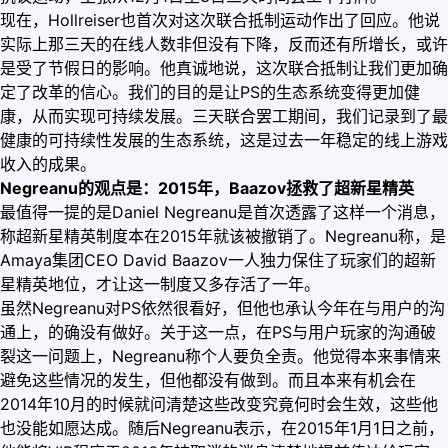
现在，Hollreiser也首次对这次联合抵制运动作出了回应。他说
实际上那三天的在线人数非但没有下降，反而还有所增长，或许
是受了节假日的影响。他真诚地说，这次联合抵制让我们更加确
定了改革的信心。我们的目的是让PS的生态系统变得更加健
康，从而实现可持续发展。三天联合罢工期间，我们记录到了最
健康的可持续性发展的生态系统，这是过去一年稳定的线上游戏
收入的成果。
Negreanu的观点是：2015年，Baazov拯救了超新星精英
最值得一提的是Daniel Negreanu是首次透露了这样一个消息，
称超新星精英制度本在2015年就该被撤销了。Negreanu称，是
Amaya集团CEO David Baazov一人独力保住了玩家们的超新
星精英地位，才让这一制度又多存活了一年。
虽然Negreanu对PS依然很看好，但他也承认今年在与用户的沟
通上，的确没有做好。关于这一点，在PS与用户玩家的沟通破
裂这一问题上，Negreanu称个人要负全责。他觉得本来事情来
避免这些情况的发生，但他都没有做到。而且本来有机会在
2014年10月的时候就问清楚这些改变究竟何时会生效，这些他
也没能如愿达成。随后Negreanu表示，在2015年1月1日之前，