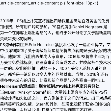
.article-content,.article-content p { font-size: 18px; }
2016年，PS线上扑克室将推出四场保证金高达百万美金的免费
锦标赛，所有用户均可参加。PS签约牌手Daniel Negreanu是
第一个在博客上爆出消息的人，也终于公开讨论了关于超新星精
英政策变化的问题。
PS沟通部副主席Eric Hollreiser紧接着也发了一篇企业博文，文
中也详细提到了关于降级超新星精英将焦点转向娱乐型玩家的决
策。他提到：我们高兴地向大家宣布，2016年PS将推出四场百
万美金免费锦标赛。这些赛事定会造成轰动，并唤起各个技术水
平层的玩家们的热情。试想一下，400万美金无论打入谁的账
户，都将是一笔足以改变人生的巨额财富。当然，2016年还有
很多并未公布的升级、比赛和新产品要与这些赛事一同推出。
Hollreiser的观点是：联合抵制对PS线上扑克室只有好处
当由Dani “Ansky” Stern组织，大量线上常客响应的抵制PS行
动被炒得如火如荼之时，官方则给出了这样的消息。出于对超新
星精英新政的失望，Stern和其他一些玩家发起了联合抵制PS的
抗议运动，主张从12月1日至3日三天时间罢工不打牌。