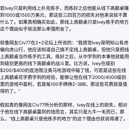
若Ivey只是利用线上扑克练手，而练好之后他能从线下高额桌赚
到1000或1500万美元，那这些三四百万的损失对他来说就不算
什么了。如果真相确实如此，那线上高额桌只是Ivey练手的地方
这个理由似乎就没那么牵强附会了。
就像网友Civ77在2+2论坛上所说的：“我感觉Ivey是明知山有虎
偏向虎山行，他应该知道自己搞不定线上高额桌，但他只是把线
上高额桌当作练手的工具，练好之后，从中学到的本事他就能用
到级别更高的线下高额桌的战斗里。比方说，Ivey在级别
$200/$400的底池限注奥马哈游戏中输了钱，可若是这些在线
上高额桌花学费学到的经验，能够让他在线下2000/4000级别
里的游戏中盈利，若是每100手牌挣2-3BB，那这些花费就是值
得的了。”
假如真的像网友Civ77所分析的那样，Ivey在线上的损失，相对
于他在线下高额桌赢到的钱而言，其实只是九牛一毛而已，那
么，“线上高额桌只是他练手的地方”的这个理由也就说得通了。