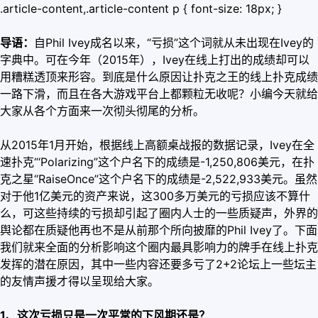
.article-content,.article-content p { font-size: 18px; }
导语：
自Phil Ivey成名以来，“亏损”这个词就从未出现在Ivey的
字典中。可在今年（2015年），Ivey在线上打出的成绩却可以
用糟糕透顶来形容。到底是什么原因让扑克之王的线上扑克成绩
一路下滑，而且在各大游戏平台上都颗粒无收呢？小编今天就给
大家从各个方面来一次彻头彻尾的分析。
从2015年1月开始，根据线上高额桌战报的数据记录，Ivey在全
速扑克“‘Polarizing”这个户名下的成绩是-1,250,806美元，在扑
克之星“RaiseOnce”这个户名下的成绩是-2,522,933美元。虽然
对于他1亿美元的资产来说，这300多万美元的亏损应该不算什
么，可这些持续的亏损却引起了圈内人士的一些质疑声，外界的
舆论都在质疑他再也不是从前那个所向披靡的Phil Ivey了。下面
我们就来全面的分析影响这个圈内最具影响力的牌手在线上扑克
发挥的潜在原因，其中一些内容还要多亏了2+2论坛上一些坛主
的友情声援才得以呈现给大家。
1、这次亏损只是一次平常的下风期还是？