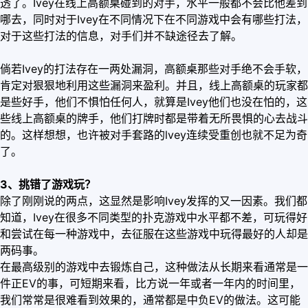
透了。Ivey在线上高额桌碰到的对手，水平一般都不会比他差到
哪去，同时对于Ivey在不同情况下在不同游戏中会有哪些打法，
对于这些打法的信息，对手们并不缺途径去了解。
倘若Ivey的打法存在一两处漏洞，高额桌那些对手绝不会手软，
肯定对狠狠地利用这些漏洞来盈利。并且，线上高额桌的玩家都
是些好手，他们不惧怕任何人，就算是Ivey他们也没在怕的，这
些线上高额桌的牌手，他们打牌时都是带着无所畏惧的心去战斗
的。这样想想，也许被对手套路的lvey连续受重创也就不足为奇
了。
3、挑错了游戏玩？
除了刚刚说的两点，这显然是影响Ivey发挥的又一因素。我们都
知道，Ivey在很多不同类型的扑克游戏中水平都不差，可玩得好
和尝试在每一种游戏中，去征服在这些游戏中玩得最好的人却是
两码事。
在最高级别的游戏中去锻炼自己，这种做法从长期来看通常是一
件正EV的事，可短期来看，比方说一年或者一年内的时间里，
我们常常是很难看到效果的，通常都是中负EV的做法。这可能