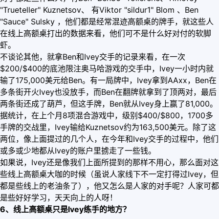
"Trueteller" Kuznetsov、 有Viktor "sildur1" Blom 、Ben
"Sauce" Sulsky ，他们都是经常混迹高额桌的牌手，就这些人
在线上高额桌打出的数据来看，他们可不是什么好对付的软脚
虾。
不谈论其他，就拿Ben和Ivey交手的记录来看，在一次
$200/$400的底池限注奥马哈游戏的交手中，Ivey一小时内就
输了175,000美元给Ben。有一局牌中，Ivey拿到AAxx，Ben在
多条街开火Ivey也没放手，而Ben在翻牌就拿到了顶两对，最后
两条街还成了葫芦，但这手牌，Ben就从Ivey身上赢了81,000。
据统计，在上个月8项混合游戏中，级别$400/$800，1700多
手牌的交战里，Ivey输给Kuznetsov约为163,500美元。除了这
两位，像上面提过的几个人，在今年和Ivey交手的过程中，他们
或多或少地都从Ivey的账户里掳走了一些钱。
如果说，Ivey还是像我们上面所提到的那样不用心，那么面对这
些线上高额桌大咖的时候（虽说人家线下不一定打得过Ivey，但
都是些线上的老油条了），他又怎么是人家的对手呢？人家可都
是些好好学习，天天向上的人呀！
6、线上高额桌只是lvey
练手的地方？