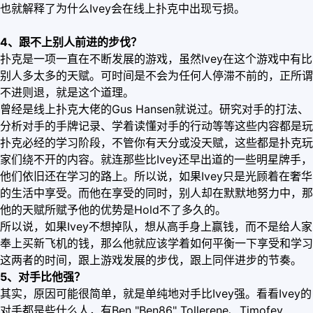
也就解释了为什么Ivey会在线上扑克中出现亏损。
4、跟不上别人前进的步伐？
扑克是一项一直在不断发展的游戏，虽然Ivey在这个游戏中有比
别人多太多的天赋。可时间是不会为任何人停滞不前的，正所谓
不进则退，就是这个道理。
曾经是线上扑克大佬的Gus Hansen就说过。研究对手的打法、
分析对手的手牌记录、学着读懂对手的行动等等这些内容都是玩
扑克必经的学习阶段，不管你有天分或没天赋，这些都是扑克玩
家们绕不开的内容。就连那些比Ivey还早出道的一些明星牌手，
他们依旧还在学习的路上。所以说，如果Ivey只是光顾着在奢华
的生活中享受。而他在享受的同时，别人却在默默地努力中，那
他的天赋所赋予他的优势是Hold不了多久的。
所以说，如果Ivey不想掉队，想从高手身上赢钱，而不是给人家
奉上买新飞机的钱，那么他就应该学着如何平衡一下享受和学习
这两者的时间，跟上游戏发展的步伐，跟上同伴进步的节奏。
5、对手比他强？
其实，原因可能很简单，就是单纯地对手比Ivey强。看看Ivey的
对手都是些什么人，有Ben "Ben86" Tollerene、Timofey