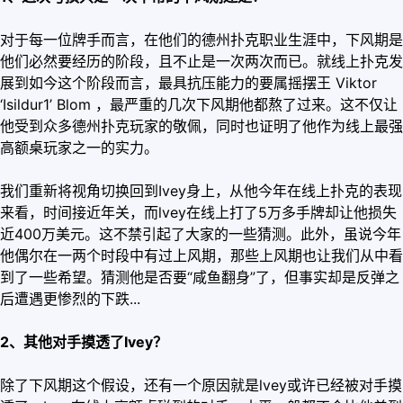
对于每一位牌手而言，在他们的德州扑克职业生涯中，下风期是
他们必然要经历的阶段，且不止是一次两次而已。就线上扑克发
展到如今这个阶段而言，最具抗压能力的要属摇摆王 Viktor
‘Isildur1’ Blom ，最严重的几次下风期他都熬了过来。这不仅让
他受到众多德州扑克玩家的敬佩，同时也证明了他作为线上最强
高额桌玩家之一的实力。
我们重新将视角切换回到Ivey身上，从他今年在线上扑克的表现
来看，时间接近年关，而lvey在线上打了5万多手牌却让他损失
近400万美元。这不禁引起了大家的一些猜测。此外，虽说今年
他偶尔在一两个时段中有过上风期，那些上风期也让我们从中看
到了一些希望。猜测他是否要“咸鱼翻身”了，但事实却是反弹之
后遭遇更惨烈的下跌...
2、其他对手摸透了Ivey
？
除了下风期这个假设，还有一个原因就是lvey或许已经被对手摸