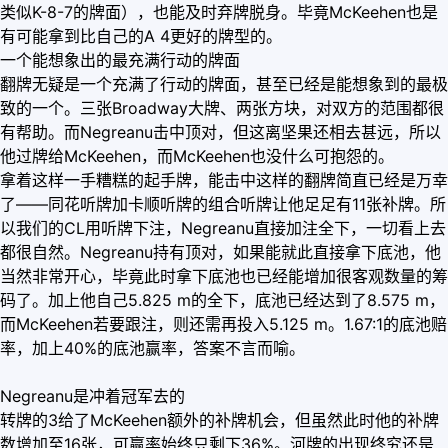
类似K-8-7的牌面），也能及时弃牌脱身。毕竟McKeehen也是
有可能拿到比自己的A 4更好的牌型的。
一个能想象出的最充满行动的牌面
翻牌无疑是一个充满了行动的牌面，甚至已经是能想象到的最极
致的一个。三张Broadway大牌、两张方块，对双方的范围都很
有帮助。而Negreanu击中顶对，但这离坚果还相去甚远，所以
他过牌给McKeehen，而McKeehen也没什么可抱怨的。
拿着这样一手糟糕的起手牌，能击中这样的翻牌简直已经是万幸
了——同花听牌加卡顺听牌的组合听牌让他足足有11张补牌。所
以我们的CL用听牌下注，Negreanu直接加注全下，一切看上去
都很自然。Negreanu持有顶对，如果能就此直接拿下底池，他
当然非常开心，毕竟此时拿下底池也已经能增加很客观数量的筹
码了。加上他自己5.825 m的全下，底池已经达到了8.575 m，
而McKeehen若要跟注，则还需再投入5.125 m。1.67:1的底池赔
率，加上40%的底池赢率，答案不言而喻。
Negreanu是冲着冠军去的
转牌的3给了McKeehen额外的补牌机会，但虽然此时他的补牌
数增加至16张，可赢率始终只剩下36%。河牌的出现终究还是