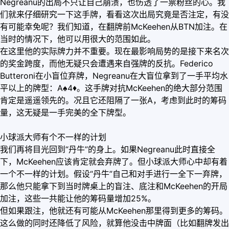
Negreanu的出局不只让自己崩溃，也伤透了一票粉丝的心。我
们就来仔细研究一下这手牌，看看这次出局究竟是否注定，有没
有可能幸免呢？我们知道，在翻牌前McKeehen从BTN加注。在
当时的情况下，他可以用很大的范围如此。
在这里他的实际牌力并不重要。现在最影响局势的是接下来名次
的奖金跨度，而他无疑只会遭遇来自强牌的反抗。Federico
Butteroni在小盲位弃牌，Negreanu在大盲位拿到了一手平均水
平以上的牌型：A♠4
♦
。这手牌对抗McKeehen的绝大部分范围
肯定是遥遥领先的。况且它还阻隔了一张A，考虑到此时的筹码
量，这无疑是一手完美的全下牌型。
小球派大师有个不一样的计划
我们再将目光回到“丹牛”的身上。如果Negreanu此时直接全
下，McKeehen应该肯定就会弃牌了。但小球派大师心中却有着
一个不一样的计划。假设“丹牛”自己和对手进行一全下一弃牌，
那么他只能拿下到当时牌桌上的盲注、底注和McKeehen的开局
加注，这些一共能让他的筹码量增加25%。
但如果跟注，他就还有可能从McKeehen那里得到更多的筹码。
这么做的同时还降低了风险，就算他没击中牌面（比如翻牌发出