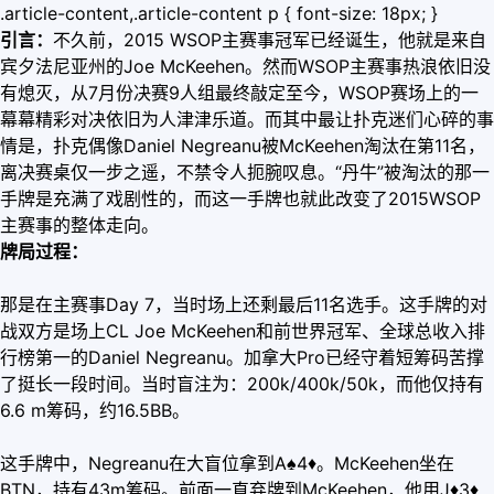
.article-content,.article-content p { font-size: 18px; }
引言：
不久前，2015 WSOP主赛事冠军已经诞生，他就是来自
宾夕法尼亚州的Joe McKeehen。然而WSOP主赛事热浪依旧没
有熄灭，从7月份决赛9人组最终敲定至今，WSOP赛场上的一
幕幕精彩对决依旧为人津津乐道。而其中最让扑克迷们心碎的事
情是，扑克偶像Daniel Negreanu被McKeehen淘汰在第11名，
离决赛桌仅一步之遥，不禁令人扼腕叹息。“丹牛”被淘汰的那一
手牌是充满了戏剧性的，而这一手牌也就此改变了2015WSOP
主赛事的整体走向。
牌局过程：
那是在主赛事Day 7，当时场上还剩最后11名选手。这手牌的对
战双方是场上CL Joe McKeehen和前世界冠军、全球总收入排
行榜第一的Daniel Negreanu。加拿大Pro已经守着短筹码苦撑
了挺长一段时间。当时盲注为：200k/400k/50k，而他仅持有
6.6 m筹码，约16.5BB。
这手牌中，Negreanu在大盲位拿到A♠4
♦
。McKeehen坐在
BTN，持有43m筹码。前面一直弃牌到McKeehen，他用J
♦
3
♦