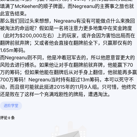
填满了McKeehen的顺子牌面，而Negreanu的主赛事之旅也就
此宣告结束。
那么我们回过头来想想，Negreanu有没有可能做点什么来挽回
被淘汰的命运呢？假如是一名将注意力更多地集中在奖金跨度
（此时为$200,000左右）上的玩家，或许会因为害怕出局而在
翻牌前就弃牌；又或者他会直接在翻牌前全下，只赢那仅有的
1.65m筹码。
而Negreanu则不同，他是冲着冠军去的，所以他愿意冒更大的
风险去进行搏杀。如果他让对手在翻牌前就弃牌，他能赢下70
万的筹码；但如果他能在翻牌后从对手身上翻倍，他就能再多赢
700万筹码！Negreanu当时持有超过13m筹码，本可以死守不
动，而且很可能就此挺进2015年的11月9人组。只可惜，他终究
还是败在了这样一个充满戏剧性的牌局，遭遇淘汰。
进阶学堂
评论 0 条