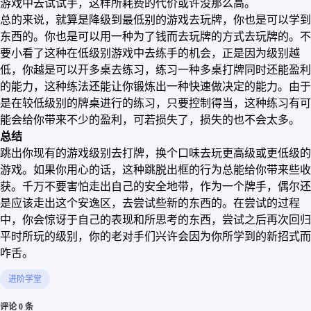
游戏中去试试手，这样所耗费的代价或许没那么高。
总的来说，就算是降级到最低别的游戏去玩牌，你也是可以学到
东西的。你也是可以用一种为了钱而去玩牌的方式去玩牌的。不
要小看了这种在低级别游戏中去练手的机会，正是因为级别越
低，你越是可以开多桌去练习，练习一种多桌打牌同时还能盈利
的能力，这种练法还能让你锻炼出一种快速做决定的能力。由于
是在较低级别的牌桌进行的练习，只要控制得当，这种练习有可
能会给你带来不少的盈利，可若损失了，损失的也不会太多。
总结
跳出你现有的游戏级别去打牌，换个口味去玩更高级或更低级的
游戏。如果你用心的话，这种跳脱出框的行为总能给你带来些收
获。千万不要害怕走出自己的安全地带，作为一个牌手，偶尔还
是应该走出这个安逸区，去尝试些新的东西的。在尝试的过程
中，你会惊讶于自己的表现和所思考的东西，尝试之后再次回归
平时所玩的级别，你的老对手们兴许会因为你所学到的新招式而
咋舌。
进阶学堂
评论 0 条