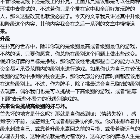
不管你是玩线下还是线上的扑克，上面几点建议都是可以在两种
环境中去尝试的，不过若你只是个爱在家中和亲朋好友玩牌的
人，那么这些改变也就没必要了。今天的文章我只讲述其中升级
和降级这个内容，其他内容我会在之后一系列的文章中慢慢道
来。
升级
在扑克的世界中，除非你玩的是级别最高或者级别最低的游戏，
不然的话，只要你愿意，你总能在级别这个问题上做出些改变。
假如你打牌的目标是挣钱，那你应该经常挑那些自己的能力以及
资金都可承受范围内的级别来进行游戏。如果你认为自己在较低
级别的游戏中挣到的钱会更多，那你大部分的打牌时间都应该用
在这些级别上。不过，作为牌手，除了挑最适合自己赚钱的级别
去玩牌，偶尔我们也是可以挑战一下高级别的游戏，或者“屈尊
下顾”去玩些不费力的低级别游戏的。
先来说说挑战高级别的好与坏。
首先坏的地方是什么呢？那就是当你感到tilt（情绪失控），感
到停滞不前，或感到生气或者想要妥协的时候。你如果想靠着升
级来刺激自己，或靠着升级来赢回之前的亏损，或带着碰运气的
心理去升级，这种做法就是绝对错误的，这样对你的牌场人生是