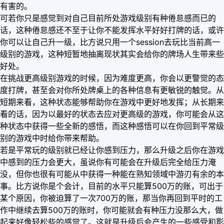
有害的。
可若你只是感觉到对自己目前所处游戏级别有种倦怠感而已的
话，这种倦怠感还不至于让你不能发挥水平好好打牌的话，或许
你可以让自己升一级，比方说只用一个session去玩比当前高一
级别的游戏，这种短暂地抽离现状其实会给你的牌场人生带来些
好处。
在挑战更高级别游戏的时候，因为难度更高，你会以更警觉的态
度打牌，甚至会对你所处牌桌上的各种信息有更敏锐的触觉。从
短期来看，这种状态能够帮助你在游戏中更好地发挥；从长期来
看的话，因为以最好的状态去应对更高级的游戏，你可能会从这
种状态中获得一些全新的感悟，而这种感悟可以在你回到平常级
别的游戏中时给你带来帮助。
若是平常玩的级别就已经让你感到压力，那么升级之后你在游戏
中感到的压力会更大，虽说你有可能会在升级后完全给压力淹
没，但你也很有可能从中获得一种能在熟知领域中游刃有余的本
事。比方说你是个会计，目前的水平只能算500万的账，可出于
某个原因，你被迫算了一次700万的账，那当你再回到平时的工
作中继续去算500万的账时，你可能就会有种压力没那么大，做
起来好像轻松些的感觉了。这就是升级后会产生的一些感受和影