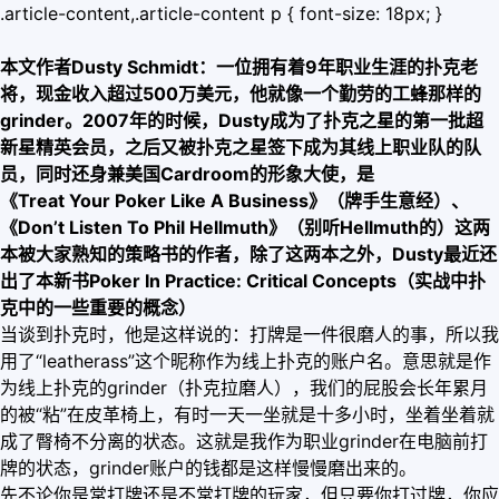
.article-content,.article-content p { font-size: 18px; }
本文作者Dusty Schmidt：一位拥有着9年职业生涯的扑克老
将，现金收入超过500万美元，他就像一个勤劳的工蜂那样的
grinder。2007年的时候，Dusty成为了扑克之星的第一批超
新星精英会员，之后又被扑克之星签下成为其线上职业队的队
员，同时还身兼美国Cardroom的形象大使，是
《Treat Your Poker Like A Business》（牌手生意经）、
《Don’t Listen To Phil Hellmuth》（别听Hellmuth的）这两
本被大家熟知的策略书的作者，除了这两本之外，Dusty最近还
出了本新书Poker In Practice: Critical Concepts（实战中扑
克中的一些重要的概念）
当谈到扑克时，他是这样说的：打牌是一件很磨人的事，所以我
用了“leatherass”这个昵称作为线上扑克的账户名。意思就是作
为线上扑克的grinder（扑克拉磨人），我们的屁股会长年累月
的被“粘”在皮革椅上，有时一天一坐就是十多小时，坐着坐着就
成了臀椅不分离的状态。这就是我作为职业grinder在电脑前打
牌的状态，grinder账户的钱都是这样慢慢磨出来的。
先不论你是常打牌还是不常打牌的玩家，但只要你打过牌，你应