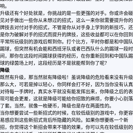
响。
升级还有个好处就是，你挑战的是一些更强的对手。你或许会碰
见对手做出一些你从未想过的招式，这么一来你就需要提升你的
牌技去对付对手的招式，不管是你从对手身上学到的新技巧，还
是你为破解对手的招式而提升的牌技，这些收益都可以在你回到
平常所玩级别的游戏后帮到你。打个比方，平时你都是和中国队
踢球，但突然有机会能和西班牙队或者巴西队什么的踢球一段时
间，那你在这段时间踢球获得的经历，在你重新回到和中国队踢
球的绿茵场上时，这段经历是不是就能帮到你了呢？
降级
既然有升级，那当然就有降级啦！虽说降级的危险看来没有升级
那么大，可若是掉以轻心，你同样会打不好，因为当你没有认真
对待每一手牌时，真实水平就没有能发挥出来，你降级之后的表
现可能会更差，这就是降级可能给你招致的麻烦，你要小心别落
了套。当然，就像一枚硬币，降级也是存在两面性的。
当你想要尝试一些新招式的时候，在较低级别的游戏中，你更容
易感应到这些新招式背后所隐藏的风险。如果你想要练一个新
招，你觉得这个新招会带来不错的效果，你可以先在较低级别的