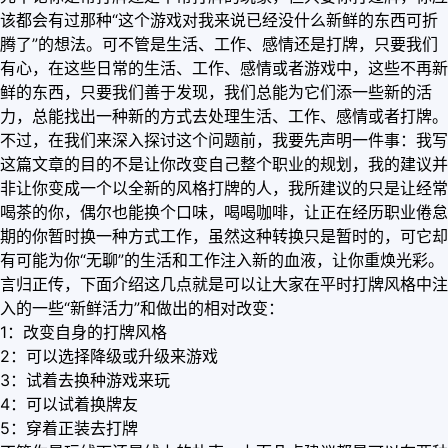
该都会有过那种“这个游戏对我来说已经没什么新鲜的东西可折
腾了”的想法。可不管是生活、工作、感情还是打牌，只要我们
有心，在这些日常的生活、工作、感情或者游戏中，这些不再新
鲜的东西，只要我们善于发现，我们总能为它们添一些新的活
力，总能找出一种新的方式去处理生活、工作、感情或者打牌。
不过，在我们来深入探讨这个问题前，我要先声明一件事：我写
这篇文章的目的不是让你改变自己整个职业的规划，我的建议并
非让你变成一个以全新的风格打牌的人，我所建议的只是让经常
喝茶的你，偶尔也能换个口味，喝喝咖啡，让正在经历职业倦怠
期的你暂时换一种方式工作，虽然这种转换只是暂时的，可它却
有可能为你“无聊”的生活和工作注入新的血液，让你重焕光彩。
言归正传，下面介绍这几点就是可以让大家在平时打牌风格中注
入的一些“新鲜活力”和做出的相对改变：
1：改变自身的打牌风格
2：可以选择降级或升级来游戏
3：试着去换种游戏来玩
4：可以试着换牌友
5：穿着正装去打牌