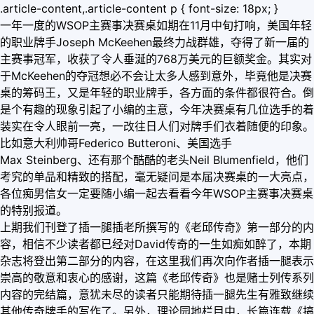
.article-content,.article-content p { font-size: 18px; }
一年一度的WSOP主赛事决赛桌如期在11月中旬打响，美国年轻
的职业牌手Joseph McKeehen最终力战群雄，夺得了新一届的
主赛事冠军，收获了令人垂涎的768万美元的巨额奖金。其实对
于McKeehen的夺冠想必不会让太多人感到意外，毕竟他是决赛
桌的筹码王，又是年轻的职业牌手，各方面的条件都很符合。倒
是个有趣的现象引起了小编的主意，今年决赛桌有几位选手的着
装实在令人眼前一亮，一改往日人们对牌手们衣着随便的印象。
比如意大利帅哥Federico Butteroni、美国选手
Max Steinberg、还有那个酷酷的老头Neil Blumenfield，他们
考究的单品和精致的搭配，毫无疑问是本届决赛桌的一大亮点，
各位痴男信女一定要随小编一起去看看今年WSOP主赛事决赛桌
的特别报道。
上期我们刊登了插一腿插老所撰写的《老邱传奇》第一部分的内
容，相信不少读者都已经对David传奇的一生如痴如醉了，本期
杂志将登出第二部分的内容，在这里我们再次向作者插一腿表示
崇高的敬意和衷心的感谢，这篇《老邱传奇》也是赌士列传系列
内容的完结篇，意犹未尽的读者只能期待插一腿先生有雅致继续
其他传奇牌手的写作了。另外，理论园地栏目中，长篇连载《搞