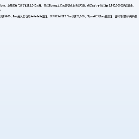
Blom，上周同样亏损了$282,040美元。虽然Blom在本月的高额桌上持续亏损，但是他今年依然有$2,140,000美元的盈利。
账。
t到$5900，Ivey在大盲位用A♣K♠4♣5♠跟注，BERRI SWEET 4bet到$23,000。“Fjutekk”和Ivey都跟注，此时他们剩的筹码都