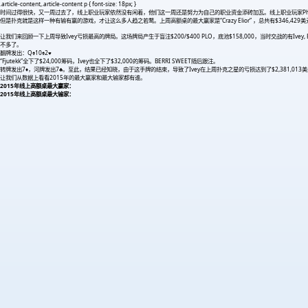
.article-content,.article-content p { font-size: 18px; }
时间过得很快，又一周过去了，线上职业玩家依然没有闲着，他们这一周还是努力为自己的职业资金添砖加瓦。线上职业玩家Phil“RaiseO
但是扑克就是这样一种有输有赢的游戏，才让这么多人趋之若鹜。上周高额桌的最大赢家是“Crazy Elior” ，总共有$346,429美元的盈利。
让我们来回顾一下上周导致Ivey亏损最高的牌局。这场牌局产生于盲注$200/$400 PLO，底池$158,000，当时交战的有Ivey, BERRI 
不多了。
翻牌发出：Q♠10♠2
♥
“Fjutekk”全下了$24,000筹码，Ivey也全下了$32,000的筹码。BERRI SWEET随后跟注。
转牌发出7
♦
，河牌发出7♣。至此，结果已经知晓，由于这手牌的结束，导致了Ivey在上周扑克之星的亏损达到了$2,381,013
让我们从数据上看看2015年的最大赢家和最大输家都有谁。
2015年线上高额桌最大赢家：
2015年线上高额桌最大输家：