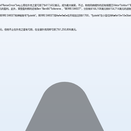
nce”Ivey上周在扑克之星亏损了$417,602美元，成为最大输家。不过，和他同病相怜的还有摇摆王Viktor“Isildur1”
此外，荣登盈利榜的还有Ben “Ben86”Tollerene 、“BERRI SWEET”，分别有$166,108美元和$154,714美元的进
SWEET和神秘账号“fjutekk”。BERRI SWEET用A♠A
♥
9♣5
♦
在开局加注到$1700，“fjutekk”在小盲位持K♣K
♦
10
♥
10
♦
3be
美元，但他不止在扑克之星有亏损，在全速扑克同样亏损了$1,250,806美元。