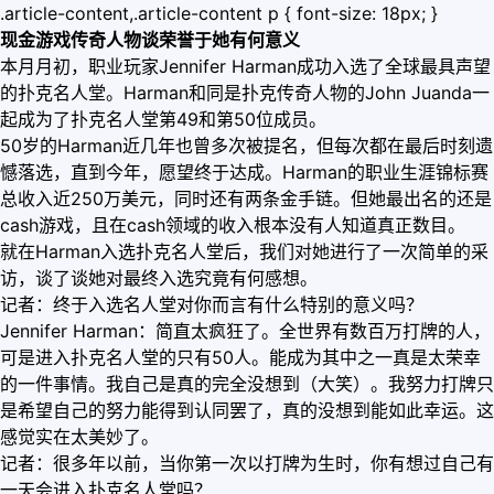
.article-content,.article-content p { font-size: 18px; }
现金游戏传奇人物谈荣誉于她有何意义
本月月初，职业玩家Jennifer Harman成功入选了全球最具声望
的扑克名人堂。Harman和同是扑克传奇人物的John Juanda一
起成为了扑克名人堂第49和第50位成员。
50岁的Harman近几年也曾多次被提名，但每次都在最后时刻遗
憾落选，直到今年，愿望终于达成。Harman的职业生涯锦标赛
总收入近250万美元，同时还有两条金手链。但她最出名的还是
cash游戏，且在cash领域的收入根本没有人知道真正数目。
就在Harman入选扑克名人堂后，我们对她进行了一次简单的采
访，谈了谈她对最终入选究竟有何感想。
记者：终于入选名人堂对你而言有什么特别的意义吗？
Jennifer Harman：简直太疯狂了。全世界有数百万打牌的人，
可是进入扑克名人堂的只有50人。能成为其中之一真是太荣幸
的一件事情。我自己是真的完全没想到（大笑）。我努力打牌只
是希望自己的努力能得到认同罢了，真的没想到能如此幸运。这
感觉实在太美妙了。
记者：很多年以前，当你第一次以打牌为生时，你有想过自己有
一天会进入扑克名人堂吗？