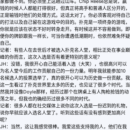
家都做不到。你必须坐上这趟过山车。Chip Reese总是说，赢
钱的时候人人都能打得很好，但真正将高手和普通人区分开的，
正是输钱时他们的处理方式。这话太对了。你必须客观对待自己
的打法以及自己留在这游戏中的目的。扑克是一项终身的游戏，
你就是应该在状态不好时转身走开。有时候这并不容易做到。即
便你的牌龄跟我一样长，可当你遭遇低潮期时，也依然难免怀疑
自己。
记者：有些人在去世后才被选入扑克名人堂，相比正处在事业巅
峰的你而言，这次入选是否有着更特别的意义呢？
JH：没错，我很开心自己能活着入选（大笑），也很高兴可以
为名人堂今后的工作贡献自己的一份力量。明年我就能参加10
名候选人的投票选举了，真的很开心可以为历史做一份贡献。我
这一生看过了扑克世界里太多的历史，也见证了很多个时代。当
然我并没像Doyle那样，经历过那个在牌桌上有人掏枪抢钱的动
荡之年，但我也的确经历过很多不同的时代。
记者：很多人都在社交媒体上说你这次入选是一份迟到的礼物，
说你早就应该入选名人堂了。听到这些话有没有感到更加高兴
呢？
JH：当然，这让我感觉很棒。我爱这些支持我的人，他们在我