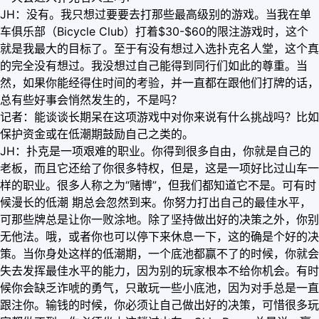
JH：没有。我只想过要要去打那些最高级别的游戏。当我在单
车俱乐部（Bicycle Club）打着$30-$60的限注游戏时，这个
就是我最大的目标了。至于有没有想过入选扑克名人堂，这个真
的完全没有想过。我没想过自己能得到同行们如此的尊重。当
然，如果你能经得住时间的考验，并一直都在跟他们打牌的话，
总有些好事会悄然发生的，不是吗？
记者：能谈谈长期呆在这项游戏中对你来说有什么挑战吗？比如
保护资金或在低潮期鼓励自己之类的。
JH：扑克是一项艰难的职业。你得到很多自由，你就是自己的
老板，而且它还给了你很多特权，但是，这是一项好比过山车一
样的职业。很多人称之为“赌博”，但我们都知道它不是。可有时
候漫长的低潮 期总会忽然到来。你努力打出自己的最佳水平，
可那些牌总是让你一败涂地。除了坚持做出好的决策之外，你别
无他法。哦，或者你也可以停下来休息一下，这的确是个好的决
策。当你身处这样的低潮期，一个底池都赢不了的时候，你就会
失去发挥最佳水平的能力，因为别的玩家根本不给你机会。有时
候你会缺乏诈唬的勇气，只敢玩一些小底池，因为对手总是一直
跟注你。输钱的时候，你必须让自己做出好的决策，可惜很多玩