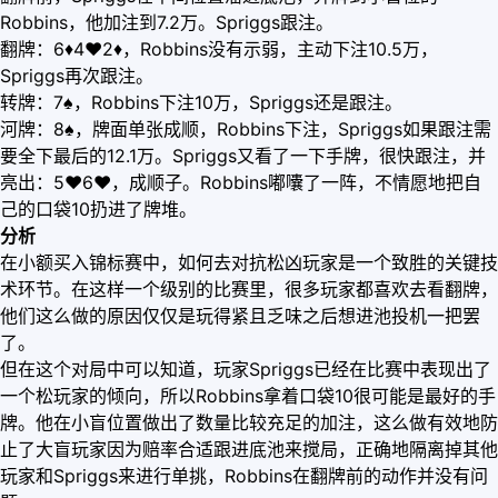
Robbins，他加注到7.2万。Spriggs跟注。
翻牌：6
♦
4
♥
2
♦
，Robbins没有示弱，主动下注10.5万，
Spriggs再次跟注。
转牌：7♠，Robbins下注10万，Spriggs还是跟注。
河牌：8♠，牌面单张成顺，Robbins下注，Spriggs如果跟注需
要全下最后的12.1万。Spriggs又看了一下手牌，很快跟注，并
亮出：5
♥
6
♥
，成顺子。Robbins嘟囔了一阵，不情愿地把自
己的口袋10扔进了牌堆。
分析
在小额买入锦标赛中，如何去对抗松凶玩家是一个致胜的关键技
术环节。在这样一个级别的比赛里，很多玩家都喜欢去看翻牌，
他们这么做的原因仅仅是玩得紧且乏味之后想进池投机一把罢
了。
但在这个对局中可以知道，玩家Spriggs已经在比赛中表现出了
一个松玩家的倾向，所以Robbins拿着口袋10很可能是最好的手
牌。他在小盲位置做出了数量比较充足的加注，这么做有效地防
止了大盲玩家因为赔率合适跟进底池来搅局，正确地隔离掉其他
玩家和Spriggs来进行单挑，Robbins在翻牌前的动作并没有问