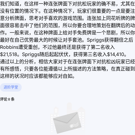
我们知道，在这样一种连张牌面下对抗松玩家的确不易，尤其在
没有位置的情况下。在这种情况下，玩家们很重要的一点是要注
意分析牌面，思考对手喜欢的游戏范围。连张加上同花听牌的牌
面很容易击中了他们的范围，所以你要合理地策划在翻牌后的动
作。一般来说，在这种牌面上给对手免费牌是一个悲剧，所以你
最好在自己优势最大的时候让对手套池。Spriggs获得翻倍之后
Robbins遭受重创，不过他最终还是获得了第二名收入
$21,518。Spriggs随后起起伏伏，获得第三名收入$14,410。
通过以上的分析，相信大家对于在连张牌面下对抗松凶玩家已经
有所感悟，只要各位能遵循以上所描述的方法策略，在真正碰到
这样的状况时应该都能够应对自如。
进阶学堂
评论 0 条