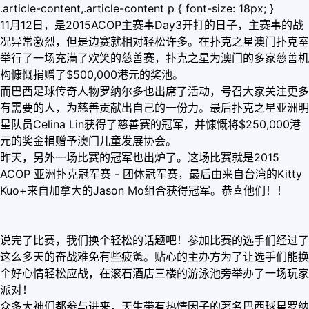
.article-content,.article-content p { font-size: 18px; }
11月12日，是2015ACOP主赛事Day3开打的日子，主赛事的战
况异常激烈，但是边赛就相对轻松许多。在扑克之星澳门扑克室
举行了一场充满了欢笑的慈善赛，扑克之星为澳门的多家慈善机
构慷慨捐赠了$500,000港元的奖池。
而巴西足球传奇人物罗纳尔多也出席了活动，号召大家关注更多
有需要的人，为慈善贡献出自己的一份力。最后扑克之星亚洲明
星队员Celina Lin获得了慈善赛的冠军，并慷慨将$250,000港
元的奖金捐赠予澳门儿童发展协会。
昨天，另外一场比赛的冠军也出炉了。这场比赛就是2015
ACOP 亚洲扑克冠军赛 - 团体冠军赛，最后由来自台湾的Kitty
Kuo+来自加拿大的Jason Mo组合获得冠军。恭喜他们！！
说完了比赛，我们换个轻松的话题吧！参加比赛的选手们经过了
这么多天的奋战难免有些疲惫。贴心的主办方为了让选手们能换
个好心情轻松应战，在滚石酒店三楼的游泳池旁举办了一场玩家
派对！
众多大神们都参与进来，天生带有热情因子的著名巴西球星罗纳