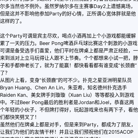
尔多当然也不例外。虽然罗纳尔多在主赛事Day2上遗憾离场，
但是这并不影响他参加Party的好心情，正所谓心宽体胖就是他
这样的了。
这个Party可谓是宾主尽欢，喝点小酒再加上个小游戏都能缓解
累了一天的压力。Beer Pong啤酒乒乓球比赛这个刺激的小游戏
可谓是备受选手们喜爱，他们平时在牌桌上都是严肃正经脸，一
来到派对上立马玩得让人跟不上节奏。个个都想来小试一把，脖
子和手都伸老长了，就为了能赢！都快看看都有谁变成“长颈鹿”
了？
从图片上看，变身“长颈鹿”的可不少。扑克之星亚洲明星队员
Bryan Huang、Chen An Lin，朱亚希，知名德州扑克选手
Raiden Kan、美女牌手刘璇璇（Xuan Liu）等等都投入到游戏
中。不过Beer Pong最后的胜利者是Jordan和Joel，恭喜这两
个年轻的小伙子，不但牌打得好，玩起游戏来也有两下子，看他
们都快笑劈叉了！
虽然他们在牌桌上都是对手，但是来到Party，都成为了朋友，
让我们为他们的友情干杯！并且让我们预祝他们在2015ACOP