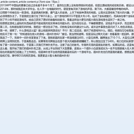
.article-content,.article-content p { font-size: 18px; }
2015WPT中国站的赛事已经过去有差不多半个月了，虽然在比赛上没有取得很好的成绩，但是比赛给我的经验和历练，都足
2014年，那时候我还未大学毕业。在人手一台电脑的时代，寝室里每天除了游戏的声音，剩下的，大都是睡觉呼噜的响声。
记得那个时候在玩一款游戏，英姿飒爽的刺客，霸气逼人的坐骑，上天下地各种漂亮的地图，让我对这游戏有了很大的兴趣，于
必须得想办法了，于是我把主意打在了BOSS身上，这个游戏的BOSS不管是大号小号，站对了坐标就能打。而具体在哪个坐标
到了不少的不绑定游戏币。给自己弄到了更好的装备和技能书，靠着这样自力更生的毅力我在游戏里也混到了一席之地。
但想想这游戏上虚拟的东西始终是不能给我的现实带来任何甜头的，因为现在社会，干嘛都需要钱，没钱走不出半步，而且我觉
第二天，在和朋友聊天的时候，我把这一想法告诉了他，问他有没有好的建议什么的。或许这件事我也是问对了人.他告诉我说，
我一听，就楞了，什么游戏这么猛？能让他放弃网游去玩？不行！我二话没说，就问了他游戏叫什么。随后，他就在QQ给我发
他反问了我一句：“你知道现在很火的游戏---德州扑克吗？”废话，我当然知道啊，但是没玩过啊大兄弟！他看着我一脸囧样
我选了一下，到其中一间扑克室里坐了下来。我和前面的玩家一样选择跟注400，小盲位弃牌。翻牌发出了10-7-5，大盲位
转牌上没得到优势，于是乘胜追击，如果等到河牌发出也是个很大的威胁那就糟糕了。所以我加注至了2400,。枪口位的玩家
有了第一次的欢快体验，于是第二天我打开神扑克平台，注册了自己的账号，毕竟昨天用的是朋友的账号，如果玩的话，还是有
这么着，我开始了我们的德州扑克之旅，从线上平台到线下大型赛事，逐渐从一个德扑小白逐渐成长为一名不在随意被人任人宰
现在的我虽然已经踏上了工作岗位，但是神扑克平台依然是我最喜欢玩的一个游戏平台，德州扑克也仍然是我的最爱。想想这两
挂机打怪，蹲守BOSS的网页游戏，我更爱这斗智斗勇的德州扑克！