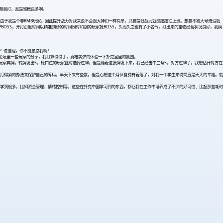
爬滚打，真是感概良多啊。
由于我是个非RMB玩家，因此提升战力对我来说不会跟大神们一样简单，只要投钱战力就能蹭蹭往上涨。想要不被大号淹没就
BOSS，开打百度时间以精准到秒的时间同时和别的玩家抢BOSS，久而久之也有了小名气，打出来的宝物经营状况良好，我换
吧？讲道理，你不能忽悠我啊！
看论坛里一些玩家的分享，我打算试试手，真枪实弹的体验一下扑克室里的氛围。
他玩家弃牌。转牌发出5，枪口位的玩家此时选择过牌。但是随着这张牌发下来，我已经击中三条5。对方过牌了，我想估计对方在
打得紧的办法来保护自己的筹码。半天下来有些累，但是心想这个月伙食费有着落了，对我一个学生来说简直是天大的幸福。就
学到很多。比如资金管理、情绪控制等。这些在扑克中国学习到的东西，都让我在工作中培养成了不少的好习惯、比起那些耗时