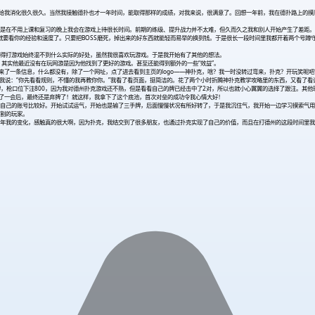
以给我消化很久很久。当然我接触德扑也才一年时间，能取得那样的成绩，对我来说，很满意了。回想一年前，我在德扑路上的摸
是在不用上课和复习的晚上我会在游戏上待很长时间。前期的练级、提升战力并不太难，但久而久之我和别人开始产生了差距。
就要看你的经验和速度了。只要把BOSS磨死，掉出来的好东西就能轻而易举的换到钱。于是很长一段时间里我都开着两个号蹲守
得打游戏始终混不到什么实际的好处，虽然我很喜欢玩游戏。于是我开始有了其他的想法。
其实他最近没有在玩网游是因为他找到了更好的游戏。甚至还能得到额外的一些“效益”。
来了一条信息，什么都没有，除了一个网址，点了进去看到主页的logo——神扑克，啥？我一时没转过弯来，扑克？开玩笑呢
，跟我说：“你先看看规则，不懂的我再教你你。”我看了看页面，挺简洁的。花了两个小时折腾神扑克教学攻略里的东西，又看了
过牌，枪口位下注800，因为我对德州扑克游戏还不熟，但是看看自己的牌已经击中了2对，所以也就小心翼翼的选择了跟注。其
想了一会后，最终还是弃牌了！就这样，我拿下了这个底池，首次对垒的成功令我心情大好！
自己的账号比较好。开始试试运气，开始也是输了三手牌，后面慢慢状况有所好转了，于是我沉住气，我开始一边学习摸索气用
割的玩家。
年我的变化，感触真的很大啊，因为扑克，我结交到了很多朋友，也通过扑克实现了自己的价值，而且在打德州的这段时间里我