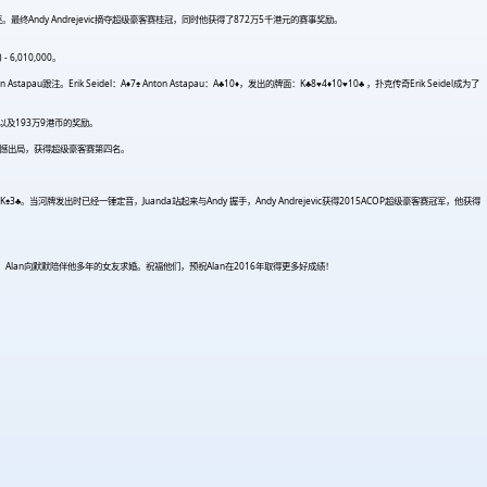
最终Andy Andrejevic摘夺超级豪客赛桂冠，同时他获得了872万5千港元的赛事奖励。
 - 6,010,000。
pau跟注。Erik Seidel：A
♦
7♠ Anton Astapau：A♣10
♦
，发出的牌面：K♣8
♥
4
♦
10
♥
10♣ ，扑克传奇Erik Seidel成为了
名，以及193万9港币的奖励。
yer遗憾出局，获得超级豪客赛第四名。
♠K♠3♣。当河牌发出时已经一锤定音，Juanda站起来与Andy 握手，Andy Andrejevic获得2015ACOP超级豪客赛冠军，他获得
，Alan向默默陪伴他多年的女友求婚。祝福他们，预祝Alan在2016年取得更多好成绩！