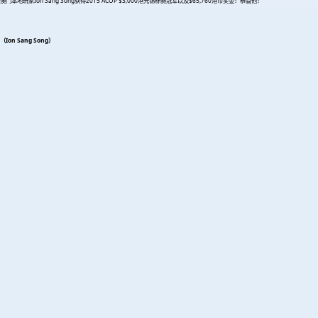
澳门本地玩家Ion Sang Song获得2015 ACOP $3,000港元锦标赛冠军以及$65,760港币奖金！恭喜他！
（Ion Sang Song）