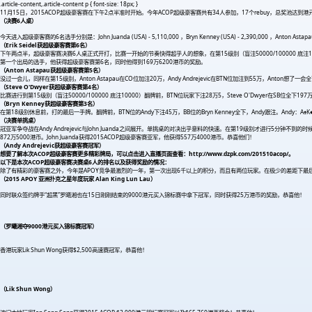
.article-content,.article-content p { font-size: 18px; }
11月15日，2015ACOP超级豪客赛在下午2点半准时开始。今年ACOP超级豪客赛共有34人参加，17个rebuy，总奖池达到港
（决赛6人桌）
今天进入超级豪客赛的6名选手分别是：John Juanda (USA) - 5,110,000 ，Bryn Kenney (USA) - 2,390,000 ，Anton Astapau (Belarus
（Erik Seidel获
超级豪客赛
第6名）
下午两点半，超级豪客赛决赛6人桌正式开打，比赛一开始的节奏快得超乎人的想象，在第15级别（盲注50000/100000 底注10000）扑克传
第一个出局的选手，他获得超级豪客赛第6名，同时他得到169万6200港币的奖励。
（Anton Astapau获
超级豪客赛
第5名）
没过一会儿，同样在第15级别，Anton Astapau在CO位加注20万，Andy Andrejevic在BTN位加注到55万，Anton想了一会
（Steve O'Dwyer获
超级豪客赛
第4名）
比赛进行到第15级别（盲注50000/100000 底注10000）翻牌前，BTN位玩家下注28万5，Steve O'Dwyer在SB位全下197万
（Bryn Kenney获超级豪客赛第3名）
在第18级别休息前，打的最后一手牌。翻牌前，BTN位的Andy下注45万，BB位的Bryn Kenney全下，Andy跟注。Andy：A♠K
（决赛单挑桌）
冠亚军争夺战在Andy Andrejevic与John Juanda之间展开。单挑桌的对决出乎意料的快速。在第19级别才进行5分钟不到的时候，翻牌
872万5000港币。John Juanda获得2015ACOP超级豪客赛亚军，他获得557万4000港币。恭喜他们！
（Andy Andrejevic获超级豪客赛冠军）
想要了解本次ACOP超级豪客赛更多精彩牌局，可以点击进入直播页面查看：
http://www.dzpk.com/201510acop/。
以下是本次ACOP超级豪客赛决赛桌6人的排名以及获得奖励的情况：
除了有精彩的豪客赛之外，今年是APOY竞争最激烈的一年，第一次出现6千以上的积分，而且有两位玩家。在极少的差距下最后由香港玩家
（2015 APOY 亚洲扑克之星年度玩家 Alan King Lun Lau）
同时联众签约牌手“超黑”罗曦湘也在15日刚刚结束的9000港元买入锦标赛中拿下冠军，同时获得25万港币的奖励，恭喜他！
（罗曦湘夺9000港元买入锦标赛冠军）
香港玩家Lik Shun Wong获得$2,500高速赛冠军，恭喜他！
（Lik Shun Wong）