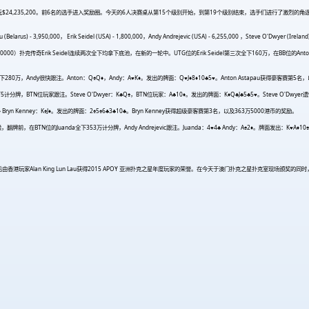
元$24,235,200。前6名的选手进入奖励圈。今天的6人决赛桌从第15个级别开始，到第19个级别结束，选手们进行了激烈的角逐。
) - 3,950,000， Erik Seidel (USA) - 1,800,000，Andy Andrejevic (USA) - 6,255,000 ，Steve O'Dwyer (Ireland)
奇Erik Seidel连续两次全下均拿下底池，在新的一轮中。UTG位的Erik Seidel第三次全下160万，在BB位的Anton Asta
全下280万，Andy很快跟注。Anton：Q♠Q
♦
，Andy：A
♥
K
♦
。发出的牌面：Q
♥
J
♦
8
♦
10♣5
♥
。Anton Astapau获得豪客赛第5
5计分牌，BTN位玩家跟注。Steve O'Dwyer：K♣Q♠，BTN位玩家：A♣10
♦
。发出的牌面：K
♦
Q♣J♣5♣5
♥
。Steve O'Dw
♦
Bryn Kenney：K♠J
♦
。发出的牌面：2♠5♠6♣3♣10♣。Bryn Kenney获得超级豪客赛第3名，以及363万5000港币的奖励。
前，在BTN位的Juanda全下353万计分牌，Andy Andrejevic跟注。Juanda：4
♥
4♣ Andy：A♠2
♦
。牌面发出：K
♥
A
♦
10
Alan King Lun Lau获得2015 APOY 亚洲扑克之星年度玩家的荣誉。在今天于澳门扑克之星扑克室现场颁奖的同时