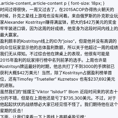
.article-content,.article-content p { font-size: 18px; }
时间过得很快，一周又过去了，在2015ACOP办得热火朝天的
时候，扑克之星线上游戏也没有闲着。来自俄罗斯的扑克职业玩
家Alexander Kostritsyn赚得满盆钵，把大约$42万美元的奖金
牢牢装进口袋，因为这周的好成绩，他变身为这段时间内线上的
最大赢家。
盈利颇丰的Kostritsyn线上的ID为“joiso”，但是他并没有高调的
向众位玩家显示他的总体盈利数额，所以关于他超过一周的成绩
我们无从得知。不过综合他在牌桌上的表现，他很有可能是
2015年盈利的玩家排行榜中名列前茅的选手。上周也许是
Kostritsyn牌运最好的时期，他总共打了不到3000的手牌就已
获利大概$42万美元！当然，除了Kostritsyn占据盈利榜单首
位，还有Timofey “Trueteller” Kuznetsov 也有$237,692美元
的进账。
虽然我们的“摇摆王”Viktor “Isildur1” Blom 近段时间来的状态十
分的不错，但是在上周他还是亏了$735,300美元。不过，对于
他起起伏伏的战绩想必大家已经见怪不怪了。我们期待他在这个
星期的反击！
下面，让我们来看一下上周线上高额桌盈亏榜：