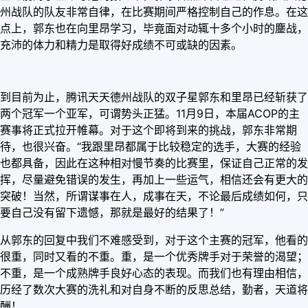
州战队的队友非常自律，在比赛期间严格控制自己的作息。在这
点上，郭东也在向里昂学习，毕竟面对动辄十多个小时的鏖战，
充沛的体力和精力是取得好成绩不可或缺的因素。
到目前为止，腾讯天天德州战队的双子星郭东和里昂已经斩获了
两个冠军一个亚军，可谓势头正猛。11月9日，本届ACOP的主
赛事将正式拉开帷幕。对于这个即将到来的挑战，郭东非常期
待，也很兴奋。“我跟里昂都属于比较稳定的选手，大赛的经验
也都具备，因此在这种相对慢节奏的比赛里，保证自己正常的发
挥，尽量避免错误的发生，再加上一些运气，相信还会有更大的
突破！当然，所谓谋事在人，成事在天，不论最后成绩如何，只
要自己没有留下遗憾，那就是最好的结果了！”
从郭东的回复中我们不难感受到，对于这个主赛的冠军，他看的
很重，同时又看的不重。重，是一个优秀牌手对于荣誉的渴望；
不重，是一个成熟牌手良好心态的表现。而我们也有理由相信，
历经了数次大赛的洗礼和对自身不断的反思总结，勤者，天道将
酬！