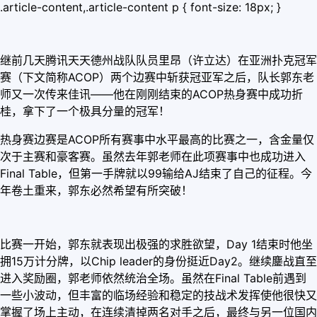
.article-content,.article-content p { font-size: 18px; }
继前几天腾讯天天德州战队队员里昂（许立达）在亚洲扑克冠军
赛（下文简称ACOP）两个边赛中斩获冠亚军之后，队长郭东老
师又一次传来佳讯——他在刚刚结束的ACOP热身赛中成功折
桂，拿下了一个极具分量的冠军！
热身赛边赛是ACOP所有赛事中水平最高的比赛之一，含金量仅
次于主赛和豪客赛。虽然去年郭老师在此项赛事中也成功进入
Final Table，但第一手牌就以99输给AJ结束了自己的征程。今
年卷土重来，郭东必然希望有所突破！
比赛一开始，郭东就表现出极强的求胜欲望，Day 1结束时他坐
拥15万计分牌，以Chip leader的身份挺近Day2。继续鏖战直至
进入奖励圈，郭老师依然统治全场。虽然在Final Table前遇到
一些小波动，但丰富的临场经验和稳定的技战术发挥使他很快又
掌握了场上主动，在连续清掉两名对手之后，最终与另一位国内