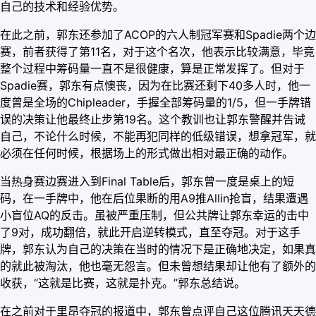
自己的技术和经验优势。
在此之前，郭东还参加了ACOP的六人制冠军赛和Spadie两个边
赛，前者获得了第11名，对于这个名次，他表示比较满意，毕竟
整个过程中筹码量一直不是很健康，算是正常发挥了。但对于
Spadie赛，郭东有点懊丧，因为在比赛还剩下40多人时，他一
度曾是全场的Chipleader，手握全部筹码量的1/5，但一手牌错
误的决策让他最终止步第19名。这个教训也让郭东警醒并告诫
自己，不论什么时候，不能再犯同样的低级错误，想拿冠军，就
必须在任何时候，根据场上的形式做出相对最正确的动作。
当热身赛边赛进入到Final Table后，郭东曾一度是桌上的短
码，在一手牌中，他在后位果断的用A9推Allin抢盲，结果遭遇
小盲位AQ的反击。虽被严重压制，但公共牌让郭东幸运的击中
了9对，成功翻倍，就此开启逆转模式，直至夺冠。对于这手
牌，郭东认为自己的决策在当时的情况下是正确地决定，如果真
的就此被淘汰，他也毫无怨言。但未曾想结果却让他有了额外的
收获，“这就是比赛，这就是扑克。”郭东总结说。
在之前对于里昂夺冠的报道中，郭东曾点评自己这位腾讯天天德