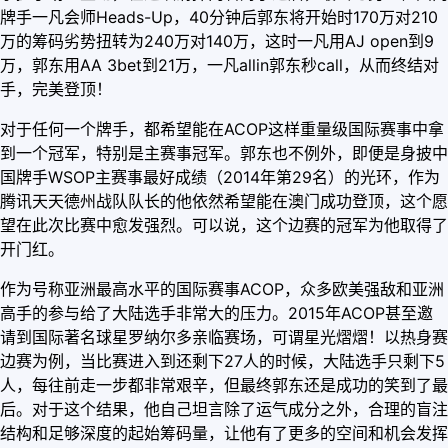
牌手一凡会师Heads-Up，40分钟后郭东将开始时170万对210
万的筹码劣势扭转为240万对140万，这时一凡用AJ open到9
万，郭东用AA 3bet到21万，一凡allin郭东秒call，从而终结对
手，完美登顶！
对于任何一个牌手，都希望能在ACOP这样重量级国际赛事中拿
到一个冠军，特别是主赛事冠军。郭东也不例外，即便是身披中
国牌手WSOP主赛事最好成绩（2014年第29名）的光环，作为
腾讯天天德州战队队长的他依然希望能在澳门成功登顶，这个愿
望在此次比赛中愈发强烈。可以说，这个边赛的冠军为他取得了
开门红。
作为号称亚洲最高水平的国际赛事ACOP，众多欧美强敌和亚洲
高手的参与给了大陆选手非常大的压力。2015年ACOP甚至邀
请到国际著名球星罗纳尔多亲临赛场，可谓星光熠熠！以热身赛
边赛为例，当比赛进入到还剩下27人的时候，大陆选手只剩下5
人，每往前走一步都非常艰辛，但最终郭东还是成功的笑到了最
后。对于这个结果，他自己坦言除了运气成分之外，合理的盲注
结构和足够深度的起始筹码量，让他有了更多的空间和机会发挥