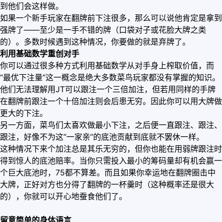
到他们会这样做。
如果一个新手玩家在翻牌前下注很多，那么可以说他肯定是拿到
强牌了——至少是一手不错的牌（口袋对子或花脸大牌之类
的）。多数时候遇到这种情况，你要做的就是弃牌了。
利用基础数学重创对手
你可以通过很多种方式利用基础数学从对手身上榨取价值，而
“最优下注量”这一概念是绝大多数菜鸟玩家都没有掌握的知识。
他们无法理解用JT可以跟注一个三倍加注，但若用同样的手牌
在翻牌前跟注一个十倍加注则会后患无穷。因此你可以用大牌做
更大的下注。
另一方面，菜鸟们太喜欢做最小下注，之后便一直跟注、跟注、
跟注，好像不为这“一家亲”的底池贡献到底就不罢休一样。
这种情况下来个加注总是其乐无穷的，但你也能在用弱牌跟注时
得到惊人的底池赔率。当你只需投入最小的筹码量却有机会赢一
个巨大底池时，75都不算差。而且如果你幸运地在翻牌圈击中
大牌，正好对方也分得了翻牌的一杯羹时（这种概率还是很大
的），你就可以开心地蚕食他们了。
留意简单的身体语言