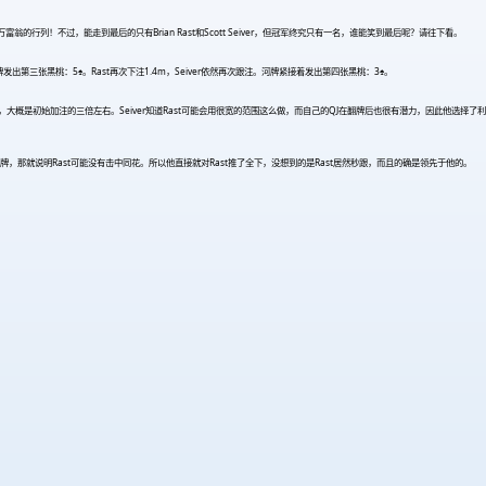
行列！不过，能走到最后的只有Brian Rast和Scott Seiver，但冠军终究只有一名，谁能笑到最后呢？请往下看。
注。转牌发出第三张黑桃：5♠。Rast再次下注1.4m，Seiver依然再次跟注。河牌紧接着发出第四张黑桃：3♠。
概是初始加注的三倍左右。Seiver知道Rast可能会用很宽的范围这么做，而自己的QJ在翻牌后也很有潜力，因此他选择了利
，那就说明Rast可能没有击中同花。所以他直接就对Rast推了全下，没想到的是Rast居然秒跟，而且的确是领先于他的。