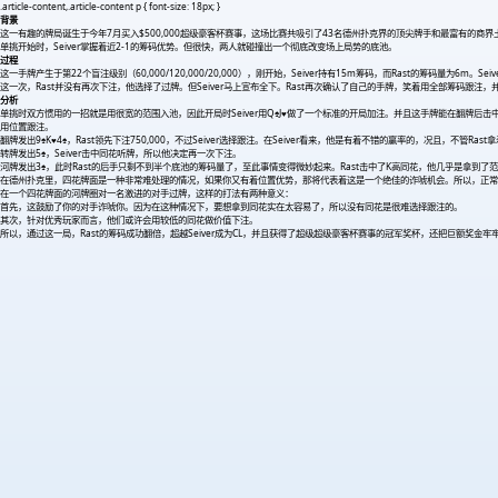
.article-content,.article-content p { font-size: 18px; }
背景
这一有趣的牌局诞生于今年7月买入$500,000超级豪客杯赛事，这场比赛共吸引了43名德州扑克界的顶尖牌手和最富有的商界土豪，$
单挑开始时，Seiver掌握着近2-1的筹码优势。但很快，两人就碰撞出一个彻底改变场上局势的底池。
过程
这一手牌产生于第22个盲注级别（60,000/120,000/20,000），刚开始，Seiver持有15m筹码，而Rast的筹码量为6m。Seiver在
这一次，Rast并没有再次下注，他选择了过牌。但Seiver马上宣布全下。Rast再次确认了自己的手牌，笑着用全部筹码跟注，
分析
单挑时双方惯用的一招就是用很宽的范围入池，因此开局时Seiver用Q♠J
♥
做了一个标准的开局加注。并且这手牌能在翻牌后击中很
用位置跟注。
翻牌发出9♠K
♥
4♠，Rast领先下注750,000，不过Seiver选择跟注。在Seiver看来，他是有着不错的赢率的，况且，不管R
转牌发出5♠，Seiver击中同花听牌，所以他决定再一次下注。
河牌发出3♠，此时Rast的后手只剩不到半个底池的筹码量了，至此事情变得微妙起来。Rast击中了K高同花，他几乎是拿到了
在德州扑克里，四花牌面是一种非常难处理的情况，如果你又有着位置优势，那将代表着这是一个绝佳的诈唬机会。所以，正常情
在一个四花牌面的河牌圈对一名激进的对手过牌，这样的打法有两种意义：
首先，这鼓励了你的对手诈唬你。因为在这种情况下，要想拿到同花实在太容易了，所以没有同花是很难选择跟注的。
其次，针对优秀玩家而言，他们或许会用较低的同花做价值下注。
所以，通过这一局，Rast的筹码成功翻倍，超越Seiver成为CL，并且获得了超级超级豪客杯赛事的冠军奖杯，还把巨额奖金牢