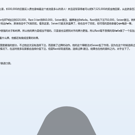
500,000的巨额买入费也意味着这个底池是多么的诱人！并且冠军获得者可以把$7,525,000的奖金抱回家，从此跻身百万富翁的
BTN加注到320,000，Rast 3-bet到860,000，Seiver跟注，翻牌发出9♠K
♥
4♠。Rast领先下注750,000，Seiver跟
并亮出A♣K♠，原来他击中了K高同花。看到这里，Seiver只能无奈盖牌了，他也击中了同花，但可惜的是他拿着Q♠J
♥
略逊一筹。
强的对子和听牌，所以他的牌力是相当不错的。只是谁也没想到对手的牌力更强，所以Rast毫不畏惧的用A♣K♠做了一个反加，大
ast拿着什么牌，他都还有做成坚果的补牌。
范围里最强的部分，不过他这次没有选择下注，而是做了过牌的动作。他的这个障眼法对Seiver起了作用，因为在这个时候选择过牌
况下，在这时很多玩家都会选择价值下注，但是Rast却背道而驰，选择过牌-跟注，结果也在他的意料之内，对手全下了。
牢装进口袋。