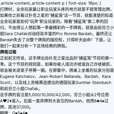
.article-content,.article-content p { font-size: 18px; }
打牌时，业余玩家最让职业玩家头疼的地方就是不按常理出牌。
如果你之前看过扑克之星的“捕鲨笼”这一节目，就能清楚的知道
业余玩家是如何“玩弄”职业玩家的。随着“捕鲨笼”第二季的回
归，不由得让人想起第一季最精彩的一手牌局，就是由前芬兰小
姐Sara Chafak对战经验丰富的Pro Ronnie Bardah，最终还让
Bardah失去了对整个牌局的操控权，只得听天由命！下面，让
我们一起来分析一下这场经典的牌局。
牌局过程
正如前文所说，这手牌出自扑克之星出品的“捕鲨笼”节目的第一
季。这个节目的规则是，如果你被人成功诈唬或自己诈唬被抓，
就会被关进笼子停赛一圈。在那集中，牌桌上坐着的玩家分别是
Eugene Katchalov、Jean-Robert Bellande、Bardah、Kara
Scott，以及线上资格赛选拔出的德国玩家Gunther Steinbach
和前芬兰小姐Chafak。
这手牌的盲注是5,000/10,000/A2,000，芬兰小姐从2号位用
A♥2♦溜入。后面一直弃牌到大盲位的Bardah，他用8♣4♠过
牌，底池37,000。
翻牌：Q♠5♠4♣