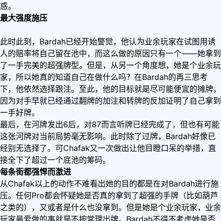
惑。
最大强度施压
此时此刻，Bardah已经开始警觉，他认为业余玩家在试图用诱
人的赔率将自己留在池中，而这么做的原因只有一个——她拿到
了一手完美的超强牌型。但是，从另一个角度想，她是个业余玩
家，所以她真的知道自己在做什么吗？在Bardah的再三思考
下，他依然选择跟注。至此，他的目标就是尽可能便宜的摊牌，
因为对手早就已经通过翻牌的加注和转牌的反加证明了自己拿到
一手好牌。
最后，在河牌发出6后，对87而言听牌已经完成了，但也有可能
这张河牌对当前局势毫无影响。此时除了过牌，Bardah好像已
经别无选择了。可Chafak又一次做出让他目瞪口呆的举措，直
接全下了超过一个底池的筹码。
每条街都强悍而激进
从Chafak以上的动作不难看出她的目的都是在对Bardah进行施
压。任何Pro都会怀疑她是否真的拿到了超强的手牌（比如葫芦
之类的），又或者是什么也没拿到。但是她是个业余玩家，业余
玩家最爱做的事就是不按常理出牌。Bardah不得不考虑她是否