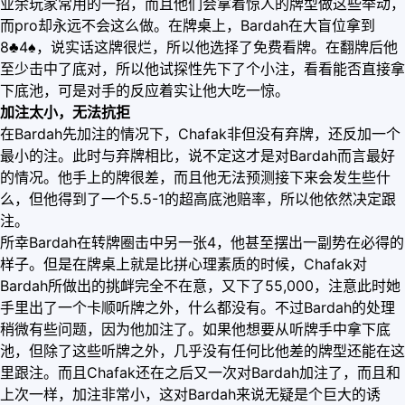
业余玩家常用的一招，而且他们会拿着惊人的牌型做这些举动，
而pro却永远不会这么做。在牌桌上，Bardah在大盲位拿到
8♣4♠，说实话这牌很烂，所以他选择了免费看牌。在翻牌后他
至少击中了底对，所以他试探性先下了个小注，看看能否直接拿
下底池，可是对手的反应着实让他大吃一惊。
加注太小，无法抗拒
在Bardah先加注的情况下，Chafak非但没有弃牌，还反加一个
最小的注。此时与弃牌相比，说不定这才是对Bardah而言最好
的情况。他手上的牌很差，而且他无法预测接下来会发生些什
么，但他得到了一个5.5-1的超高底池赔率，所以他依然决定跟
注。
所幸Bardah在转牌圈击中另一张4，他甚至摆出一副势在必得的
样子。但是在牌桌上就是比拼心理素质的时候，Chafak对
Bardah所做出的挑衅完全不在意，又下了55,000，注意此时她
手里出了一个卡顺听牌之外，什么都没有。不过Bardah的处理
稍微有些问题，因为他加注了。如果他想要从听牌手中拿下底
池，但除了这些听牌之外，几乎没有任何比他差的牌型还能在这
里跟注。而且Chafak还在之后又一次对Bardah加注了，而且和
上次一样，加注非常小，这对Bardah来说无疑是个巨大的诱