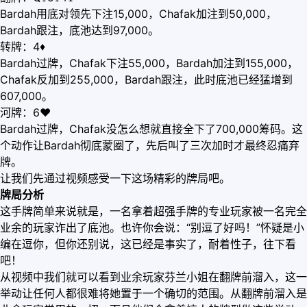
Bardah用底对领先下注15,000，Chafak加注到50,000，
Bardah跟注，底池达到97,000。
转牌：4♦
Bardah过牌，Chafak下注55,000，Bardah加注到155,000，
Chafak反加到255,000，Bardah跟注，此时底池已经猛增到
607,000。
河牌：6♥
Bardah过牌，Chafak没怎么想就直接全下了700,000筹码。这
个动作让Bardah彻底蒙圈了，先后叫了三次加时才最终忍痛弃
牌。
让我们先通过视频感受一下这场精彩的牌局吧。
牌局分析
这手牌简单来说就是，一名拿着超强手牌的专业玩家被一名完全
业余的玩家诈出了底池。也许你会说：“别逗了好吗！”怀疑是小
编在逗你，但你还别说，这已经是事实了，耐着性子，往下看
吧！
从视频中我们就可以看到业余玩家芬兰小姐在翻牌前溜入，这一
举动让任何人都很难将她置于一个确切的范围。从翻牌前溜入是