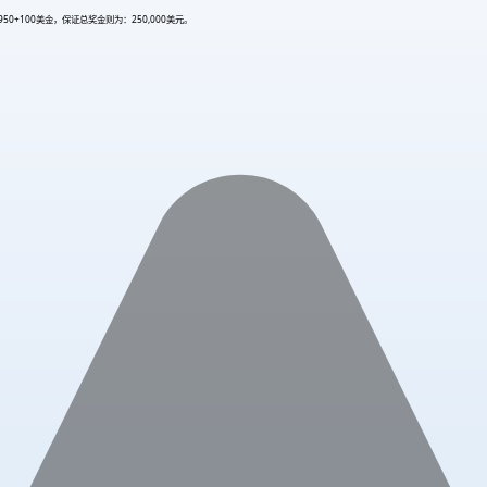
0+100美金，保证总奖金则为：250,000美元。