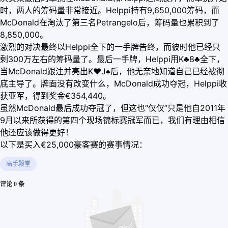
时，两人的筹码量非常接近。Helppi持有9,650,000筹码，而
McDonald在淘汰了第三名Petrangelo后，筹码量也累积到了
8,850,000。
激烈的对决最终以Helppi全下的一手牌告终，而彼时他已经只
剩300万左右的筹码量了。最后一手牌，Helppi用K♣8♣全下，
当McDonald跟注并亮出K
♥
J♠后，他无奈地知道自己已经被彻
底主导了。牌面没有改变什么，McDonald成功夺冠，Helppi收
获亚军，得到奖金€354,440。
虽然McDonald最后成功夺冠了，但这也“仅仅”只是他自2011年
9月以来所获得的第四个现场锦标赛冠军而已，我们有理由相信
他还应该做得更好！
以下是买入€25,000豪客赛的赛事情况：
高手殿堂
评论 0 条