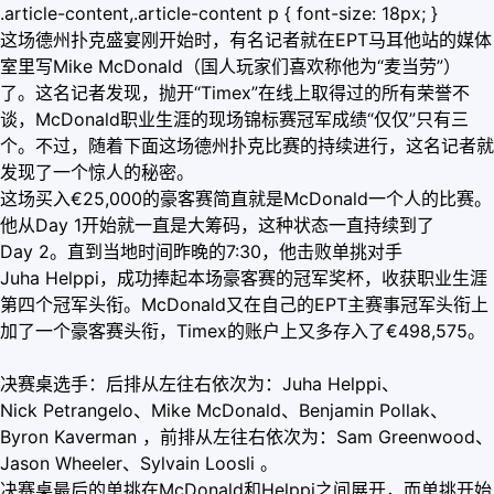
.article-content,.article-content p { font-size: 18px; }
这场德州扑克盛宴刚开始时，有名记者就在EPT马耳他站的媒体
室里写Mike McDonald（国人玩家们喜欢称他为“麦当劳”）
了。这名记者发现，抛开“Timex”在线上取得过的所有荣誉不
谈，McDonald职业生涯的现场锦标赛冠军成绩“仅仅”只有三
个。不过，随着下面这场德州扑克比赛的持续进行，这名记者就
发现了一个惊人的秘密。
这场买入€25,000的豪客赛简直就是McDonald一个人的比赛。
他从Day 1开始就一直是大筹码，这种状态一直持续到了
Day 2。直到当地时间昨晚的7:30，他击败单挑对手
Juha Helppi，成功捧起本场豪客赛的冠军奖杯，收获职业生涯
第四个冠军头衔。McDonald又在自己的EPT主赛事冠军头衔上
加了一个豪客赛头衔，Timex的账户上又多存入了€498,575。
决赛桌选手：后排从左往右依次为：Juha Helppi、
Nick Petrangelo、Mike McDonald、Benjamin Pollak、
Byron Kaverman ，前排从左往右依次为：Sam Greenwood、
Jason Wheeler、Sylvain Loosli 。
决赛桌最后的单挑在McDonald和Helppi之间展开，而单挑开始