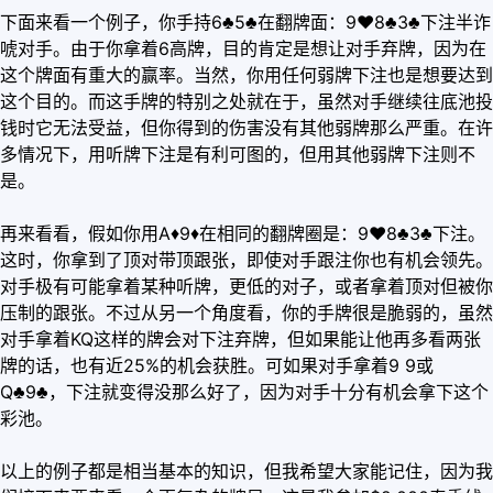
下面来看一个例子，你手持6♣5♣在翻牌面：9
♥
8♣3♣下注半诈
唬对手。由于你拿着6高牌，目的肯定是想让对手弃牌，因为在
这个牌面有重大的赢率。当然，你用任何弱牌下注也是想要达到
这个目的。而这手牌的特别之处就在于，虽然对手继续往底池投
钱时它无法受益，但你得到的伤害没有其他弱牌那么严重。在许
多情况下，用听牌下注是有利可图的，但用其他弱牌下注则不
是。
再来看看，假如你用A
♦
9
♦
在相同的翻牌圈是：9
♥
8♣3♣下注。
这时，你拿到了顶对带顶跟张，即使对手跟注你也有机会领先。
对手极有可能拿着某种听牌，更低的对子，或者拿着顶对但被你
压制的跟张。不过从另一个角度看，你的手牌很是脆弱的，虽然
对手拿着KQ这样的牌会对下注弃牌，但如果能让他再多看两张
牌的话，也有近25%的机会获胜。可如果对手拿着9 9或
Q♣9♣，下注就变得没那么好了，因为对手十分有机会拿下这个
彩池。
以上的例子都是相当基本的知识，但我希望大家能记住，因为我