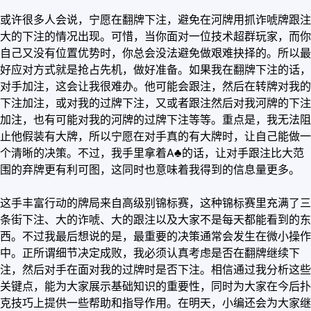
或许很多人会说，宁愿在翻牌下注，避免在河牌用抓诈唬牌跟注
大的下注的情况出现。可惜，当你面对一位技术超群玩家，而你
自己又没有位置优势时，你总会没法避免做艰难抉择的。所以最
好应对方式就是抢占先机，做好准备。如果我在翻牌下注的话，
对手加注，这会让我很难办。他可能会跟注，然后在转牌对我的
下注加注，或对我的过牌下注，又或者跟注然后对我河牌的下注
加注，也有可能对我的河牌的过牌下注等等。重点是，我无法阻
止他假装有大牌，所以宁愿在对手真的有大牌时，让自己能做一
个清晰的决策。不过，我手里拿着A♣的话，让对手跟注比大范
围的弃牌更有利可图，这同时也意味着我得到的信息量更多。
这手丰富行动的牌局来自高级别锦标赛，这种锦标赛里充满了三
条街下注、大的诈唬、大的跟注以及大家不是每天都能看到的东
西。不过我最后想说的是，最重要的决策通常会发生在微小操作
中。正所谓细节决定成败，我必须认真考虑是否在翻牌继续下
注，然后对手在面对我的过牌时是否下注。相信通过我分析这些
关键点，能为大家展示基础知识的重要性，同时为大家在今后扑
克技巧上提供一些帮助和指导作用。在明天，小编还会为大家继