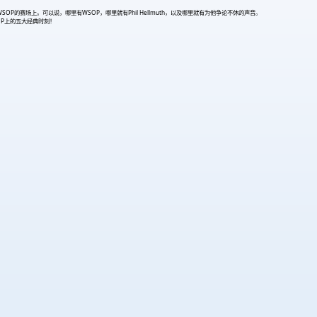
的赛场上。可以说，哪里有WSOP，哪里就有Phil Hellmuth，以及哪里就有为他争论不休的声音。
SOP上的五大经典时刻！