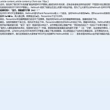
.article-content,.article-content p { font-size: 18px; }
试问，现在除了我们的“扑克顽童”敢自称是WSOP赛事上最成功的扑克玩家，还有会有谁有这样的自信呢？不管是扑克比赛还是其他
在前段时间的2015WSOP赛事上，Hellmuth 收获了他职业生涯上的第14条金手链。而为了让大家可以对Hellmuth 在WSO
经典时刻1：“宝贝，我能避开子弹（AA）！”
在2005 WSOP主赛事期间，Hellmuth曾与Frank Passantino卷入一个底池。当时Hellmuth拿到A♣K♠，而Passantino则拿
翻牌 A♣4
◆
4♣，两人都过牌。转牌发出Q♣后，Passantino下注10,000。
其实，Passantino早在翻牌圈就已经击中了坚果牌，而此时的Hellmuth也仿佛被牌神附体般，准确地丢掉了AK。
最后，当他的情稳定下来之后，他向对手亮出了AK。Passantino随后也对Hellmuth亮出了AA。随着AA的亮出，Hellmut
他开始冲着老婆大喊：“宝贝！宝贝！我真的是太幸运了，这手牌差点就让我破产啦！”然后他还说出了一句估计下半辈子都会一
“虽然人人都知道我的技术好，但是他们还忘了一件事，那就是我还能准确无误的避开子弹！”（注：“子弹”，在这里指手牌AA，是H
就是这手牌，让Hellmuth在2005年的WSOP赛事上赚足了焦点和眼球，风头更是超过了当年的主赛事冠军。这手牌局的对决，也成为
在明天的更新中，我们还将继续为大家带来“WSOP五大经典Phil Hellmuth时刻（二）：首条非德州的Razz金手链”的精彩内