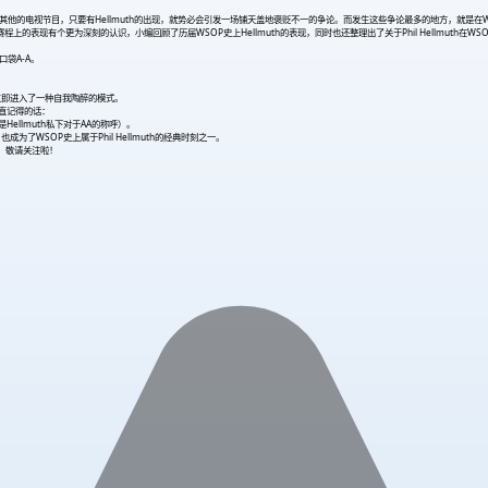
的电视节目，只要有Hellmuth的出现，就势必会引发一场铺天盖地褒贬不一的争论。而发生这些争论最多的地方，就是在WSOP
P赛程上的表现有个更为深刻的认识，小编回顾了历届WSOP史上Hellmuth的表现，同时也还整理出了关于Phil Hellmuth在W
到口袋A-A。
h就立即进入了一种自我陶醉的模式。
直记得的话：
ellmuth私下对于AA的称呼）。
了WSOP史上属于Phil Hellmuth的经典时刻之一。
容，敬请关注啦！