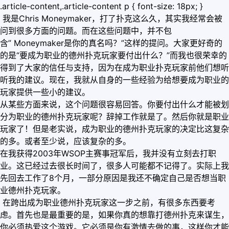
.article-content,.article-content p { font-size: 18px; }
我是Chris Moneymaker，打了扑克这么久，其实我经常会被
问到很多方面的问题。而在这些问题中，并不包
含” Moneymaker是你的真名吗？”这样的提问。大家更好奇的
的是“要成为职业的德州扑克玩家要付出什么？”而我也很荣幸的
得到了大家的信任与支持，因为在成为职业扑克玩家前他们想听
听我的建议。现在，我就从自身的一些经验为给想要成为职业的
玩家提供一些小的建议。
从某些方面来说，这个问题很容易回答。你要付出什么才能被划
分为职业的德州扑克玩家呢？辞掉工作就是了。然后你就是职业
玩家了！但是老实说，成为职业的德州扑克玩家的决定比这复杂
的多。或者至少说，应该复杂的多。
在我获得2003年WSOP主赛事冠军后，我并没有立刻去打职
业。这已经过去很长时间了，很多人可能都不记得了。实际上我
先回去工作了8个月，一部分原因是我还不确定自己是否想当职
业德州扑克玩家。
在跨出成为职业德州扑克玩家这一步之前，有很多东西要考
虑。首先也是最重要的是，如果你真的想靠打德州扑克来谋生，
你必须热爱这个游戏。它必须是你有激情去做的事，这样你才能