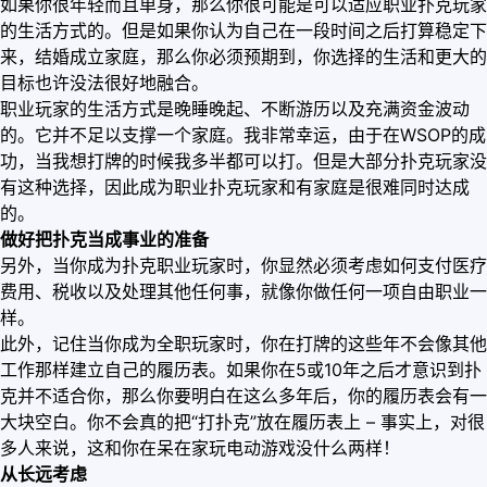
如果你很年轻而且单身，那么你很可能是可以适应职业扑克玩家
的生活方式的。但是如果你认为自己在一段时间之后打算稳定下
来，结婚成立家庭，那么你必须预期到，你选择的生活和更大的
目标也许没法很好地融合。
职业玩家的生活方式是晚睡晚起、不断游历以及充满资金波动
的。它并不足以支撑一个家庭。我非常幸运，由于在WSOP的成
功，当我想打牌的时候我多半都可以打。但是大部分扑克玩家没
有这种选择，因此成为职业扑克玩家和有家庭是很难同时达成
的。
做好把扑克当成事业的准备
另外，当你成为扑克职业玩家时，你显然必须考虑如何支付医疗
费用、税收以及处理其他任何事，就像你做任何一项自由职业一
样。
此外，记住当你成为全职玩家时，你在打牌的这些年不会像其他
工作那样建立自己的履历表。如果你在5或10年之后才意识到扑
克并不适合你，那么你要明白在这么多年后，你的履历表会有一
大块空白。你不会真的把“打扑克”放在履历表上 – 事实上，对很
多人来说，这和你在呆在家玩电动游戏没什么两样！
从长远考虑