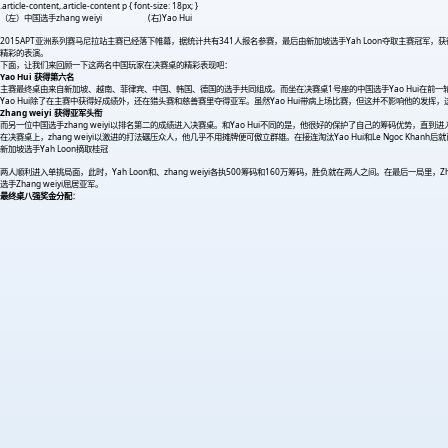
.article-content,.article-content p { font-size: 18px; }
（左）中国选手zhang weiyi (右)Yao Hui
2015APT亚洲系列赛马尼拉站主赛已经落下帷幕，据统计共有341人报名参赛，最后由新加坡选手Yah Loon夺取主赛冠军，获
精彩的表演。
下面，让我们来回顾一下这两名中国玩家在决赛桌的精彩表现吧：
Yao Hui 获得第六名
主赛最终桌由来自新加坡、越南、菲律宾、中国、韩国、德国的选手共同组成。而坐在决赛桌1号座的中国选手Yao Hui在前一轮
Yao Hui除了在主赛中获得好成绩外，还在猎头赛和慈善赛里夺得亚军。虽然Yao Hui带病上场比赛，但这并不影响他的发
Zhang weiyi 获得亚军头衔
而另一位中国选手zhang weiyi以排名第二的成绩进入决赛桌。和Yao Hui不同的是，他很好的保护了自己的筹码优势，直到
在决赛桌上，zhang weiyi以激进的打法碾压众人，他几乎不用摊牌便可傲立群雄。在接连淘汰Yao Hui和Le Ngoc Khanh后
新加坡选手Yah Loon摘取桂冠
两人顺利进入单挑局面，此时，Yah Loon和、zhang weiyi各执500筹码和160万筹码，胜负就在两人之间。在最后一局里，Zh
选手Zhang weiyi屈居亚军。
最终桌八强奖金分配
：