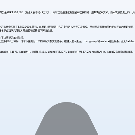
得奖金PHP3,503,600（折合人民币约49万元），同时这也是这位新晋冠军收获的第一座APT冠军奖杯。而本次决赛桌上的一大亮
的比赛中积累了1,159,000的筹码，以筹码排行榜第三名的身份进入当天的决赛桌。虽然开决赛开始前他拥有巨大的筹码优势，但
挥，这名职业玩家凭借过人的经验和坚持创下辉煌战绩。
进入了决赛桌的单挑阶段。
就已坐拥300万筹码，他拿下整桌近一半的筹码对战其他选手。在进入三人桌后，zhang weiyi和Javalera相互厮杀，直到Yah Lo
ang加注145万，Loop跟注。翻牌8
♦
7♣6♣，zhang下注20万，Loop加注至58万,Zhang选择All in，Loop没有犹豫选