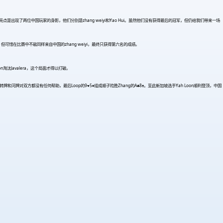
点是出现了两位中国玩家的身影，他们分别是zhang weiyi和Yao Hui。虽然他们没有获得最后的冠军，但仍给我们带来一场
可惜在比赛中不敌同样来自中国的zhang weiyi，最终只获得第六名的成绩。
on淘汰Javalera，这个局面才得以打破。
择跟注。转牌和河牌对双方都没有任何帮助，最后Loop的9
♥
5
♦
组成顺子险胜Zhang的A♣8♠。至此新加坡选手Yah Loon顺利登顶，中国