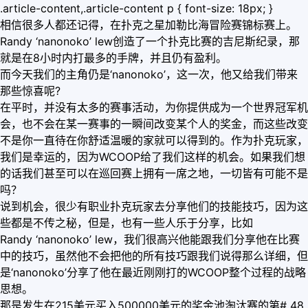
.article-content,.article-content p { font-size: 18px; }
相信很多人都还记得，在扑克之星加勒比海冒险赛锦标赛上。
Randy ‘nanonoko’ lew创造了一个扑克比赛的吉尼斯纪录，那
就是在8小时内打最多的手牌，并且仍有盈利。
而今天我们的主角仍是‘nanonoko’，这一次，他又给我们带来
那些惊喜呢?
在平时，并没有太多的赛事活动，为你提供成为一个世界冠军机
会，也不会在某一赛事的一瞬间改变某个人的奖金，而这些改变
不是你一直待在你舒适温暖的家就可以得到的。作为扑克玩家，
我们是幸运的，因为WCOOP给了我们这样的机会。如果我们想
的话我们甚至可以在巡回赛上拥有一席之地，一切皆有可能不是
吗？
说到机会，很少有职业扑克玩家去分享他们的技能技巧，因为这
些都是不传之秘，但是，也有一些人乐于分享，比如
Randy ‘nanonoko’ lew，我们很高兴他能跟我们分享他在比赛
中的技巧，虽然他不会把他的所有技巧跟我们说得那么详细，但
是‘nanonoko’分享了他在最近刚刚打的WCOOP整个过程的战略
思想。
那是发生在215美元买入500000美元的奖金池淘汰赛的第# 48