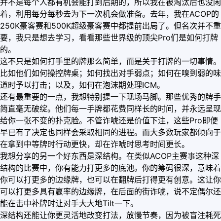
并不是每个人都有机会能打到后期的，所以我在被淘汰后也没闲
着，利用每分每秒去为下一次机会做准备。去年，我在ACOP的
250K豪客赛和500K超级豪客赛中都提前出局了。但名次并不重
要，我只是想去学习，看看那些世界级的顶尖Pro们是如何打牌
的。
这不只是如何打手里的牌那么简单，而是关于打牌的一切事情。
比如他们如何操控牌桌；如何找出对手弱点；如何在嗅到弱的味
道时予以打击；以及，如何在泡沫期处理ICM。
还有最重要的一点，我想特别提一下现场马脚。那些优秀的牌手
简直毫无破绽。他们每一手牌都花费同样长的时间，并永远呈现
给你一张不变的扑克脸。不管诈唬还是价值下注，这些Pro即便
早已有了决定也同样会采取相同的进程。而大多数玩家都倾向于
在拿到中等牌时行动更快，却在诈唬时思考时间更长。
我想分享的另一个好东西是深结构。在类似ACOP主赛事这种深
结构的比赛中，你有能力打更多的底池。你的筹码很深，意味着
你可以打更多的边缘牌，也可以在翻牌后打得更有创意。这让你
可以打更多具有赢率的边缘牌，在后面的街诈唬，说不定偶尔还
能在击中补牌时让对手大大地Tilt一下。
深结构还能让你更灵活地改变打法，放慢节奏，因为被盲注耗死