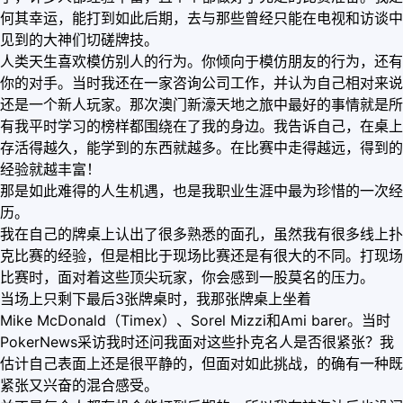
何其幸运，能打到如此后期，去与那些曾经只能在电视和访谈中
见到的大神们切磋牌技。
人类天生喜欢模仿别人的行为。你倾向于模仿朋友的行为，还有
你的对手。当时我还在一家咨询公司工作，并认为自己相对来说
还是一个新人玩家。那次澳门新濠天地之旅中最好的事情就是所
有我平时学习的榜样都围绕在了我的身边。我告诉自己，在桌上
存活得越久，能学到的东西就越多。在比赛中走得越远，得到的
经验就越丰富！
那是如此难得的人生机遇，也是我职业生涯中最为珍惜的一次经
历。
我在自己的牌桌上认出了很多熟悉的面孔，虽然我有很多线上扑
克比赛的经验，但是相比于现场比赛还是有很大的不同。打现场
比赛时，面对着这些顶尖玩家，你会感到一股莫名的压力。
当场上只剩下最后3张牌桌时，我那张牌桌上坐着
Mike McDonald（Timex）、Sorel Mizzi和Ami barer。当时
PokerNews采访我时还问我面对这些扑克名人是否很紧张？我
估计自己表面上还是很平静的，但面对如此挑战，的确有一种既
紧张又兴奋的混合感受。