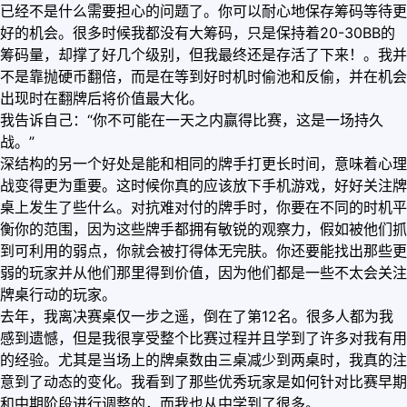
已经不是什么需要担心的问题了。你可以耐心地保存筹码等待更
好的机会。很多时候我都没有大筹码，只是保持着20-30BB的
筹码量，却撑了好几个级别，但我最终还是存活了下来！。我并
不是靠抛硬币翻倍，而是在等到好时机时偷池和反偷，并在机会
出现时在翻牌后将价值最大化。
我告诉自己：“你不可能在一天之内赢得比赛，这是一场持久
战。”
深结构的另一个好处是能和相同的牌手打更长时间，意味着心理
战变得更为重要。这时候你真的应该放下手机游戏，好好关注牌
桌上发生了些什么。对抗难对付的牌手时，你要在不同的时机平
衡你的范围，因为这些牌手都拥有敏锐的观察力，假如被他们抓
到可利用的弱点，你就会被打得体无完肤。你还要能找出那些更
弱的玩家并从他们那里得到价值，因为他们都是一些不太会关注
牌桌行动的玩家。
去年，我离决赛桌仅一步之遥，倒在了第12名。很多人都为我
感到遗憾，但是我很享受整个比赛过程并且学到了许多对我有用
的经验。尤其是当场上的牌桌数由三桌减少到两桌时，我真的注
意到了动态的变化。我看到了那些优秀玩家是如何针对比赛早期
和中期阶段进行调整的，而我也从中学到了很多。