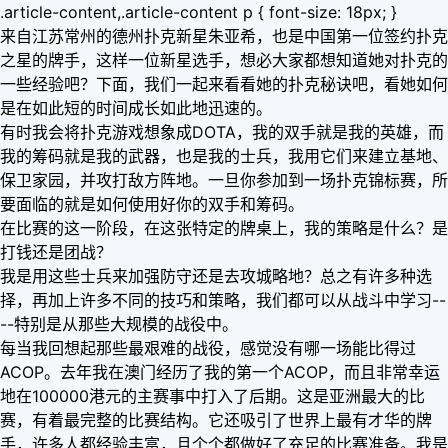
.article-content,.article-content p { font-size: 18px; }
来自江苏常州的德州扑克新星朱亚希，也是中国第一位签约扑克
之星的牌手，这样一位新星选手，想必大家都想知道她对扑克的
一些经验吧？下面，我们一起来看看她的扑克秘诀吧，看她如何
是在如此短的时间成长如此地迅速的。
有时我会将扑克游戏想象成DOTA，我的双手就是我的英雄，而
我的筹码就是我的武器，也是我的士兵，我用它们来建立基地、
保卫家园，并攻打敌方阵地。一旦你参加到一场扑克锦标赛，所
要面临的就是如何使用好你的双手和筹码。
在比赛的这一阶段，在这张特定的牌桌上，我的策略是什么？是
打钱还是团战？
我是用这些士兵来加强防守还是去攻城略地？总之有许多种选
择，再加上许多不同的技巧和策略，我们都可以从战斗中学习--
--特别是从那些大规模的战役中。
每当我回想起那些最艰难的战役，感觉没有哪一场能比得过
ACOP。去年我在澳门经历了我的第一个ACOP，而且非常幸运
地在100000港元的主赛事中打入了后期。这是亚洲最大的比
赛，有着最完整的比赛结构。它还吸引了世界上最有才华的牌
手，许多人都经验丰富，且个个都做好了充足的比赛准备。我是