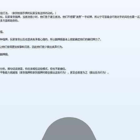
佳打法。（拿到较弱手牌的玩家没有这样的动机。）
似，玩家拿到强牌，当底池很小时，他们急于建立底池。他们不想要“浪费”一手好牌，所以宁可冒着会吓跑对手的风险也要一试
多方面帮助到你。
值。
K这种强牌，玩家拿到以后也是具有矛盾心理的。所以翻牌圈基本上就能确定他们的确切牌力了。
会让他们变得更加安静和沉思，因此他们很少做出卖弄行为。
翻牌圈。
体分析。换句话说就是，你应该相信这些模式，但也不能偏信。
平衡能力就越强（拿到强牌和拿到弱牌时都会做出这些行为），甚至会故意为之（做出反向行为）。