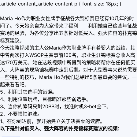
.article-content,.article-content p { font-size: 18px; }
Maria Ho作为职业女性牌手征战各大锦标赛已经有10几年的时
间了。今天她亲自为大家带来了福利——利用她自己这些年征战
赛场的经验，为各位分享出五条针对低买入、强大阵容的扑克锦
标赛建议。
今天策略视频的主人公Maria作为职业牌手有着骄人的战绩，其
中曾两次打入WSOP主赛事前100名，职业生涯锦标赛总收入高
达170万美元。她在这段视频中所提到的策略将帮你在任何低买
入、大阵容的现场锦标赛中走到后期。对于大型赛事来说总需要
一些特别的技巧，Maria Ho为我们总结出5条最重要的建议，一
起来看看吧。
5、利用其它选手的错误。
4、利用位置玩牌，目标瞄准那些弱选手。
3、当你的筹码只剩20BB时，找准时机3-bet全下。
2、不要惧怕泡沫。
1、在你到达前，就开始建立关于决赛桌的读牌。
以下是针对低买入、强大阵容的扑克锦标赛建议的视频：