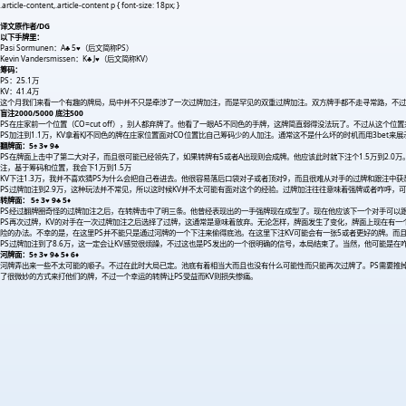
.article-content,.article-content p { font-size: 18px; }
译文原作者/DG
以下手牌里：
Pasi Sormunen：A♣ 5
♥
（后文简称PS）
Kevin Vandersmissen：K♣ J
♥
（后文简称KV）
筹码：
PS：25.1万
KV：41.4万
这个月我们来看一个有趣的牌局，局中并不只是牵涉了一次过牌加注，而是罕见的双重过牌加注。双方牌手都不走寻常路，不过
盲注2000/5000 底注500
PS在庄家前一个位置（CO=cut off），别人都弃牌了。他看了一眼A5不同色的手牌，这牌简直弱得没法玩了。不过从
PS加注到1.1万，KV拿着KJ不同色的牌在庄家位置面对CO位置比自己筹码少的人加注。通常这不是什么坏的时机而用3bet
翻牌面：5♠ 3
♥
9♣
PS在牌面上击中了第二大对子，而且很可能已经领先了，如果转牌有5或者A出现则会成牌。他应该此时就下注个1.5万到2.
注，基于筹码和位置，我会下1万到1.5万
KV下注1.3万，我并不喜欢猜PS为什么会把自己卷进去。他很容易落后口袋对子或者顶对9，而且很难从对手的过牌和跟注中
PS过牌加注到2.9万，这种玩法并不常见，所以这时候KV并不太可能有面对这个的经验。过牌加注往往意味着强牌或者咋呼，
转牌面： 5♠ 3
♥
9♣ 5
♦
PS经过翻牌圈奇怪的过牌加注之后，在转牌击中了明三条。他曾经表现出的一手强牌现在成型了。现在他应该下一个对手可以
PS再次过牌，KV的对手在一次过牌加注之后选择了过牌，这通常是意味着放弃。无论怎样，牌面发生了变化，牌面上现在有一
险的办法。不幸的是，在这里PS并不能只是通过河牌的一个下注来偷得底池。在这里下注KV可能会有一张5或者更好的牌。而
PS过牌加注到了8.6万，这一定会让KV感觉很烦躁，不过这也是PS发出的一个很明确的信号，本局结束了。当然，他可能是
河牌面：5♠ 3
♥
9♣ 5
♦
6
♦
河牌弄出来一些不太可能的顺子。不过在此时大局已定。池底有着相当大而且也没有什么可能性而只能再次过牌了。PS需要推掉筹
了很微妙的方式来打他们的牌，不过一个幸运的转牌让PS受益而KV则损失惨痛。