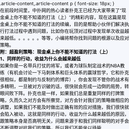
.article-content,.article-content p { font-size: 18px; }
在前段时间里，中扑网的热心读者扑克王已经为大家带来了“现
金桌上你不能不知道的打法（上）”的精彩内容，现在这篇是现
金桌上你不能不知道的打法的续编，目的是帮助小伙伴们解决执
行打法过程中遇到问题，比如你在玩顶对过程中发现单次收益越
来越低。。。。。。等等，小编将帮你找到问题的根源以及应对
策略。
附：超盈利策略：现金桌上你不能不知道的打法（上）
1、同样的行动，收益为什么会越来越低
如果你是一名带兵打仗的将军，或者为球队制定战术的NBA教
练（有机会讨论一下马刺体系和巨头体系的赢球哲学，它和扑克
很相似，都是制约与反制约的博弈），你会发现不管你的战术有
多精明，一旦被对方识破的话，很快就会形成一边倒的局势，转
眼间败下阵。扑克也是一样，如果我们总是重复同样的打牌策
略，久而久之对方会有所察觉，对方会针对我们的策略做相应的
调整，如果我们不能及时做出正确有效的应对措施，我们很快就
会陷入被动，这就是同样的行动，收益为什么越来越低的原因，
跟策略本身是否高明无关，问题来源于和我们同样聪明的对手会
不断调整对抗我们的策略，所以我们不能坐以待毙……