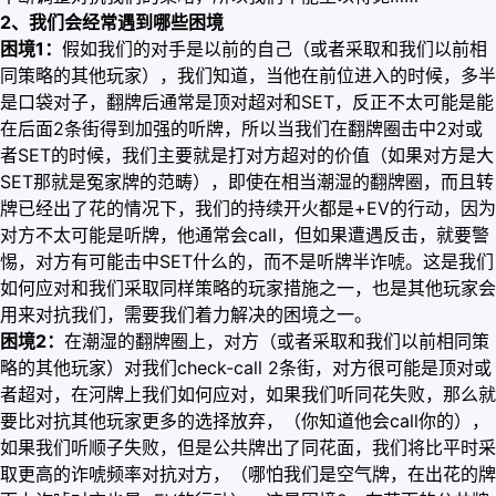
2、我们会经常遇到哪些困境
困境1：
假如我们的对手是以前的自己（或者采取和我们以前相
同策略的其他玩家），我们知道，当他在前位进入的时候，多半
是口袋对子，翻牌后通常是顶对超对和SET，反正不太可能是能
在后面2条街得到加强的听牌，所以当我们在翻牌圈击中2对或
者SET的时候，我们主要就是打对方超对的价值（如果对方是大
SET那就是冤家牌的范畴），即使在相当潮湿的翻牌圈，而且转
牌已经出了花的情况下，我们的持续开火都是+EV的行动，因为
对方不太可能是听牌，他通常会call，但如果遭遇反击，就要警
惕，对方有可能击中SET什么的，而不是听牌半诈唬。这是我们
如何应对和我们采取同样策略的玩家措施之一，也是其他玩家会
用来对抗我们，需要我们着力解决的困境之一。
困境2：
在潮湿的翻牌圈上，对方（或者采取和我们以前相同策
略的其他玩家）对我们check-call 2条街，对方很可能是顶对或
者超对，在河牌上我们如何应对，如果我们听同花失败，那么就
要比对抗其他玩家更多的选择放弃，（你知道他会call你的），
如果我们听顺子失败，但是公共牌出了同花面，我们将比平时采
取更高的诈唬频率对抗对方，（哪怕我们是空气牌，在出花的牌