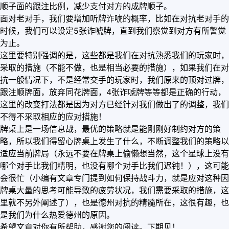
顺子面的跟注比例，减少支付对方的成牌顺子。
面对老对手，我们要增加听牌诈唬的概率，比如在对抗老对手的
时候，我们可以设定5张诈唬牌，直到我们察觉到对方有所警觉
为止。
这里要特别强调的是，这些都是我们在对抗熟悉我们的玩家时，
采取的措施（不能不做，也是相当必要的措施），如果我们在对
抗一般情况下，不是经常交手的玩家时，我们原来的顶对过牌，
跟注顺牌面，放弃同花牌面，4张诈唬牌等等都是正确的行动，
这里的改变打法都是因为对方已经针对我们做出了的调整，我们
不得不采取相应的应对措施！
牌桌上是一场信息战，最优的策略就是能刚刚好制约对方的策
略，所以我们得留心牌桌上发生了什么，不断调整我们的策略以
适应当前牌局（永远不要在牌桌上偷懒想当然，这个星球上没有
哪个对手比我们精明，也没有哪个对手比我们迟钝！），这可能
会很忙（小编有文章专门提到如何保持战斗力，就是应对这种因
牌桌大量的思考可能导致的疲劳状况，我们需要采取的措施，这
里就不另外阐述了），也是德州对抗的精髓所在，这很有趣，也
是我们为什么热爱德州的原因。
希望文章对你有所帮助，感谢您的阅读。下期见！