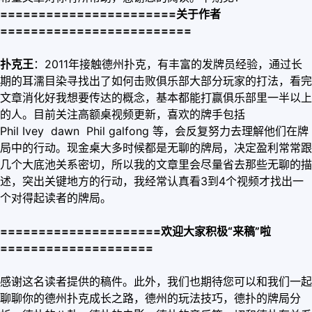
=======================
关于作者
=========================
扑克王
：
2011年接触德州扑克，有丰富的发牌员经验，通过长
期的耳濡目染寻找出了如何击败俱乐部大部分玩家的打法，看完
文章消化好我想要传达的概念，基本都能打赢俱乐部里一半以上
的人。目前关注高额桌视频更新，喜欢的牌手包括
Phil Ivey dawn Phil galfong 等，会反复努力去理解他们在牌
局中的行动。现金桌大多时候都是无聊的牌局，决定盈利常常跟
几个大底池关系密切，所以我的文章里会尽量省去那些无聊的描
述，突出关键地方的行动，我经常认真看3到4个视频才找出一
个对得起读者的牌局。
=====================欢迎大家积极
“来稿”
啦
====================
感谢这名读者提供的稿件。此外，我们也期待您可以和我们一起
聊聊你的德州扑克成长之路，德州的玩法技巧，德扑的牌局分