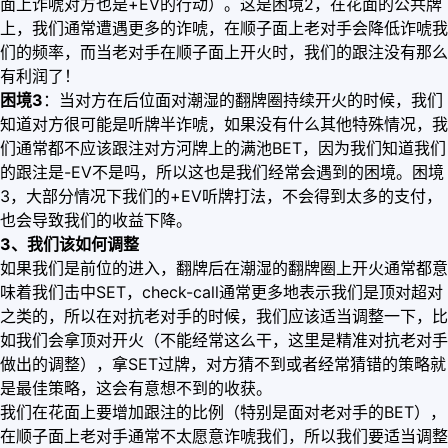
面上诈唬对方也是+EV的行动）。这是困境2，在花面的公共牌
上，我们通常遭遇更多的诈唬，在顺子面上老对手会降低诈唬我
们的频率，而当老对手在顺子面上开火时，我们的跟注没有那么
有利润了！
困境3
：当对方在后位面对潮湿的翻牌圈持续开火的时候，我们
知道对方很可能是听牌半诈唬，如果没有什么其他特殊情况，我
们通常都不应该跟注对方河牌上的满池BET，因为我们知道我们
的跟注是-EV不是吗，所以这也是我们经常会遇到的困境。困境
3，大部分情况下我们的+EV听牌打法，不会得到太多的支付，
也会导致我们的收益下降。
3、我们该如何调整
如果我们是前位的进入，翻牌后在潮湿的翻牌圈上开火通常都意
味着我们击中SET，check-call通常更多地表示我们是顶对超对
之类的，所以在对抗老对手的时候，我们应该适当调整一下，比
如我们会拿顶对开火（不能经常这么干，这里是精准对抗老对手
做出的调整），拿SET过牌，对方猜不到或者经常猜错的策略就
是最佳策略，这会有意想不到的收获。
我们在花面上要增加跟注的比例（特别是面对老对手的BET），
在顺子面上老对手通常不太愿意诈唬我们，所以我们要适当调整