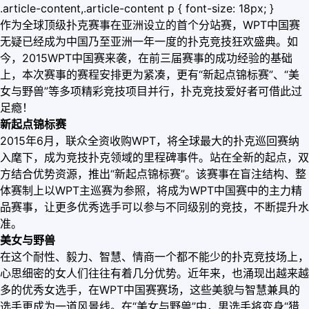
.article-content,.article-content p { font-size: 18px; }
作为全球顶级扑克赛事在亚洲设立的首个分站赛，WPT中国赛
无疑已经成为中国乃至亚洲一年一度的扑克竞技狂欢盛典。如
今，2015WPT中国赛来袭，在前三届赛事的成功经验的基础
上，本次赛事的赛程安排更为紧凑，更有“新起点锦标赛”、“美
女与野兽”等多项精彩竞技项目并行，扑克竞技爱好者可借此过
足瘾！
新起点锦标赛
2015年6月，联众全资收购WPT，将全球最大的扑克巡回赛纳
入麾下，成为竞技扑克领域的里程碑事件。站在全新的起点，双
方结合优势资源，推出“新起点锦标赛”。该赛事在盲注结构、整
体赛制上以WPT主巡赛为参照，将成为WPT中国赛中的主力精
品赛事，让更多优秀选手可以参与不同级别的竞技，不断提升水
准。
美女与野兽
在这个耐性、毅力、智慧、情商一个都不能少的扑克竞技场上，
心思细密的女人们往往有着几分优势。近年来，也涌现出越来越
多的优秀女选手，在WPT中国赛赛场，这些美貌与智慧兼具的
选手更成为一道风景线。在“美女与野兽”中，男选手将变身“猎