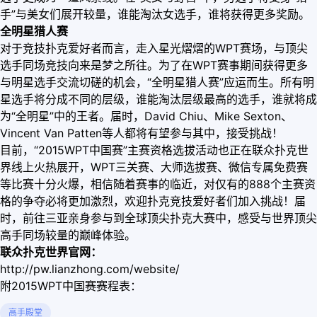
手”与美女们展开较量，谁能淘汰女选手，谁将获得更多奖励。
全明星猎人赛
对于竞技扑克爱好者而言，走入星光熠熠的WPT赛场，与顶尖
选手同场竞技向来是梦之所往。为了在WPT赛事期间获得更多
与明星选手交流切磋的机会，“全明星猎人赛”应运而生。所有明
星选手将分成不同的层级，谁能淘汰层级最高的选手，谁就将成
为“全明星”中的王者。届时，David Chiu、Mike Sexton、
Vincent Van Patten等人都将有望参与其中，接受挑战！
目前，“2015WPT中国赛”主赛资格选拔活动也正在联众扑克世
界线上火热展开，WPT三关赛、大师选拔赛、微信专属免费赛
等比赛十分火爆，相信随着赛事的临近，对仅有的888个主赛资
格的争夺必将更加激烈，欢迎扑克竞技爱好者们加入挑战！届
时，前往三亚亲身参与到全球顶尖扑克大赛中，感受与世界顶尖
高手同场较量的巅峰体验。
联众扑克世界官网：
http://pw.lianzhong.com/website/
附2015WPT中国赛赛程表：
高手殿堂