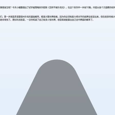
情发生呢？今天小编整理出了初学者策略系列视频《怎样不被扑克坑》。在这个系列中一共有10集，内容从各个方面教你如何在
们，第一步就是弄清楚德州扑克的基础概率。精准计算补牌很难，因为你必须有能力将对手的底牌全部读出来，但在很多时候计
就非常快了。更好的消息是，一旦你知道了自己有多少张补牌，很容易就能算出自己击中牌面的概率了。