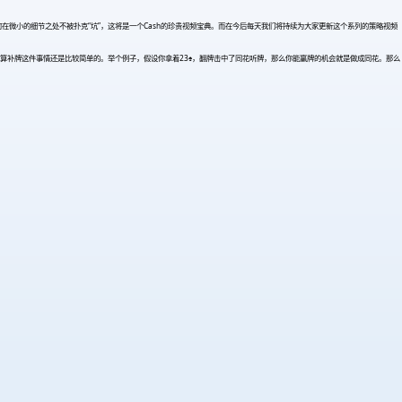
微小的细节之处不被扑克“坑”，这将是一个Cash的珍贵视频宝典。而在今后每天我们将持续为大家更新这个系列的策略视频
算补牌这件事情还是比较简单的。举个例子，假设你拿着23♠，翻牌击中了同花听牌，那么你能赢牌的机会就是做成同花。那么