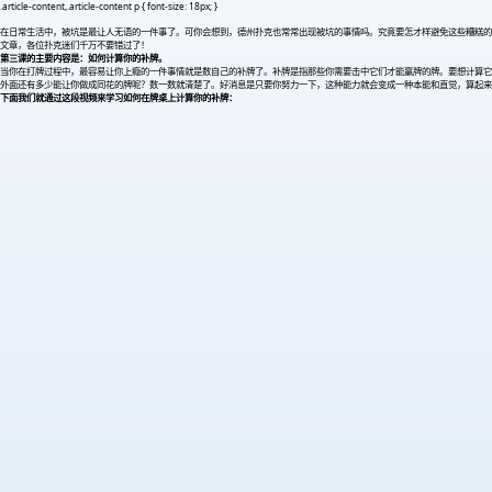
.article-content,.article-content p { font-size: 18px; }
在日常生活中，被坑是最让人无语的一件事了。可你会想到，德州扑克也常常出现被坑的事情吗。究竟要怎才样避免这些糟糕的事
文章，各位扑克迷们千万不要错过了！
第三课的主要内容是：如何计算你的补牌。
当你在打牌过程中，最容易让你上瘾的一件事情就是数自己的补牌了。补牌是指那些你需要击中它们才能赢牌的牌。要想计算它
外面还有多少能让你做成同花的牌呢？数一数就清楚了。好消息是只要你努力一下，这种能力就会变成一种本能和直觉，算起来
下面我们就通过这段视频来学习如何在牌桌上计算你的补牌：