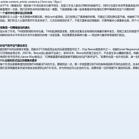
.article-content,.article-content p { font-size: 18px; }
对于Tilt（情绪失控）相信每个扑克玩家对它都不陌生，但是几乎没人能在打牌的时候避开它，同时它也是扑克世界里最具毁灭
最重要的一点是，我们还将告诉你如何解决这一难题。下面就跟着小编一起来看看如何处理在打牌中情绪失控这个问题的吧！
一个或许你也曾听说过的故事
故事的主人公是一名无限德州常客玩家。他在cash桌游戏，且已经熬过了最艰难的时期。可最近几周玩牌总是不顺。他输掉
因此，我们的主人公暂时离开扑克去休息了。几天后他感觉好多了，于是又重新坐回电脑前，打算带着好心情重新出发。四个小时后，他
变数是一切情绪波动的源头
自从有了扑克，Tilt就如影随形的存在着。Tilt的起源就是变数。变数决定着总会有随机的输赢的事件发生，而随之发生的就是
纯粹的技术水平并非在扑克中长期成功的唯一决定因素。你还需要很多精神力量——而这种力量却常常被我们低估。
好运气和坏运气都会发生
能控制Tilt的玩家微乎其微，而能对于Tilt免疫而出名的玩家就更是罕见了，Chip Reese就是其中之一。他被Daniel Negre
只可惜他走得太早。2007年，Reese因心脏病不治身亡，享年56岁。Reese的厉害之处在于，不论发生多么糟糕的情
电视扑克节目评论人Jesse May曾说过：“打牌最重要的就是能够平静面对好运气和坏运气。”如果你也是一名扑克玩家，就
Tilt出现的形式远比你想象的要多
每个扑克玩家都希望找到控制Tilt和解决Tilt的方法，要做到这一点，第一步就是要识别Tilt的各种成因和不同的出现形式。在
我们还将揭露很多你或许根本没有想到过的Tilt 形式，并为你找出可以反击的方法。如果你是一位时常被Tilt 操控的玩家，