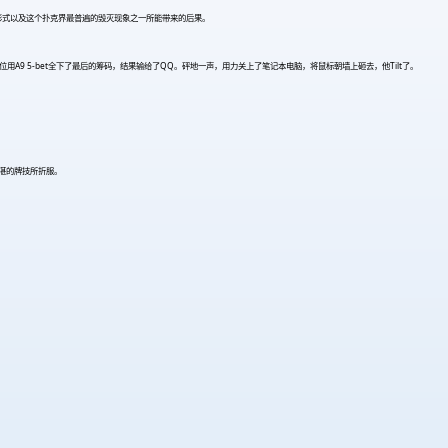
的形式以及这个扑克界最普遍的毁灭现象之一所能带来的后果。
9 5-bet全下了最后的筹码，结果输给了QQ。砰地一声，用力关上了笔记本电脑，将鼠标朝墙上砸去，他Tilt了。
。
。
精湛的牌技所折服。