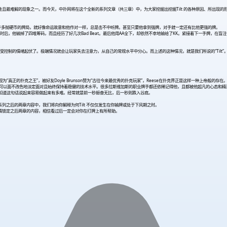
性且最难解的现象之一。而今天，中扑网将在这个全新的系列文章（共三章）中，为大家挖掘出挖掘Tilt 的各种原因、所出现
了许多抛硬币的牌局，就好像命运故意和他作对一样，总是击不中听牌。甚至只要他拿到强牌，对手就一定还有比他更强的牌。
输掉了四堆筹码，而且经历了好几次Bad Beat。最后他用AA全下，却依然不幸地输给了KK。紧接着下一手牌，在盲注位用A
不受控制的情绪起伏了。极端情况就会让玩家失去注意力，从自己的常规水平中分心。而上述的这种情况，就是我们所说的“Tilt”
anu视为“真正的扑克之王”，被好友Doyle Brunson赞为“古往今来最优秀的扑克玩家”，Reese在扑克界正是这样一种上帝般的存在
况，他都可以面不改色地淡定面对且始终保持着稳健的技术水平。很多拉斯维加斯的职业牌手都还依稀记得他，且都被他超凡的心态和
一定知道这句话说起来容易做起来有多难。经常就是前一秒振奋无比，后一秒则跌入谷底。
本系列之后的两章内容中，我们将向你解释为何Tilt 不仅仅发生在你输牌或处于下风期之时。
那敬请锁定之后两章的内容，相信看过后一定会对你在打牌上有所帮助。